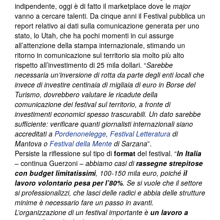
indipendente, oggi è di fatto il marketplace dove le
major
vanno a cercare talenti. Da cinque anni il Festival pubblica un
report relativo ai dati sulla comunicazione generata per uno
stato, lo Utah, che ha pochi momenti in cui assurge
all’attenzione della stampa internazionale, stimando un
ritorno in comunicazione sul territorio sia molto più alto
rispetto all’investimento di 25 mila dollari. “
Sarebbe
necessaria un’inversione di rotta da parte degli enti locali che
invece di investire centinaia di migliaia di euro in Borse del
Turismo, dovrebbero valutare le ricadute della
comunicazione dei festival sul territorio, a fronte di
investimenti economici spesso trascurabili. Un dato sarebbe
sufficiente: verificare quanti giornalisti internazionali siano
accreditati a
Pordenonelegge
,
Festival Letteratura
di
Mantova o
Festival della Mente
di Sarzana
”.
Persiste la riflessione sul tipo di
format
del festival. “
In Italia
– continua Guerzoni –
abbiamo casi di
rassegne strepitose
con budget limitatissimi
, 100-150 mila euro, poiché
il
lavoro volontario pesa per l’80%
. Se si vuole che il settore
si professionalizzi, che lasci delle radici e abbia delle strutture
minime è necessario fare un passo in avanti.
L’organizzazione di un festival importante è
un lavoro a