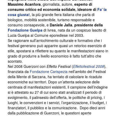
Massimo Acanfora
, giornalista, autore,
esperto di
consumo critico ed economia solidale, ideatore di
Fa' la
cosa giusta!
, la più grande fiera italiana che parla di
biologico, mobilità sostenibile, turismo responsabile e
consumo consapevole, e
Daniele Jalla
,
presidente della
Fondazione Guelpa
di Ivrea, nata da un cospicuo lascito di
Lucia Guelpa al Comune eporediese nel 2003.
Se ragionare sull’arricchimento culturale e formativo che i
festival generano può apparire quasi un retorico esercizio di
stile, spostarsi a riflettere su quanto le manifestazioni siano in
grado di produrre a livello economico è fatto tutt’altro che
scontato.
Nel 2008 Guerzoni con
Effetto Festival
(
Effettofestival 2008
)
,
finanziata da
Fondazione Carispezia
nell’ambito del Festival
della Mente di Sarzana, ha tentato di calcolare le ricadute
economiche sui territori. Dopo un’attenta selezione delle
centinaia di manifestazioni esistenti, il campione dell’indagine
si è attestato su 27 di cui sono stati analizzati il periodo di
svolgimento, il palinsesto dell’offerta, le politiche di pricing, i
luoghi, le convenzioni e i servizi, l’organizzazione, il budget, i
finanziatori, il pubblico e la comunicazione. Dopo dieci anni
dalla pubblicazione di Guerzoni, le questioni aperte