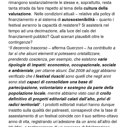
rimangono sostanzialmente le stesse e, soprattutto, resta
tanta strada da fare rispetto al tema della
cultura della
valutazione
. Nelle condizioni attuali – relative alla policy di
finanziamento e al sistema di
autosostenibilità
– quanto i
festival avranno la capacità di resistere? Si assisterà nel
tempo ad una decimazione, alla luce del calo dei
finanziamenti pubblici? Quali scenari plausibili oltre le
contingenze?
“
Il decennio trascorso
– afferma Guerzoni –
ha contribuito a
far sì che alcuni elementi si potessero cristallizzare,
prendendo coscienza, per esempio, che esistono
varie
tipologie di impatti: economico, occupazionale, sociale
e ambientale
, per citarne alcuni. Dal 2008 ad oggi abbiamo
verificato che
i festival riusciti
sono quelli che negli anni
sono stati
capaci di consolidare una base di
partecipazione, volontariato e sostegno da parte della
popolazione locale
, mentre abbiamo visto casi di
crollo
definitivo di progetti editoriali calati dall’alto, privi di
radici territoriali
”. I prodotti editoriali maturi hanno dunque
insistito sulla qualità dei palinsesti, consapevoli che la fase di
assestamento di un festival coincide con il suo settimo-ottavo
anno di vita, registrando un’adesione da un anno all’altro del