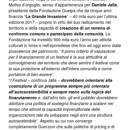
Motivo d’orgoglio, senso d’appartenenza per
Daniele Jalla
,
presidente della Fondazione Guelpa che da cinque anni
finanzia “
La Grande Invasione
” – 40 mila euro per l’ultima
edizione 2017 – proprio in virtù del suo radicamento nel
territorio e della capacità di
creazione di un terreno di
confronto comune e partecipato della comunità
. La
Fondazione ha investito 500 mila euro l’anno per attività
culturali in Ivrea e nell’eporediese che fino ad oggi sono state
plusvalenze del patrimonio. “
Il primo criterio di valutazione
per il finanziamento di un festival è la sua attitudine al
coinvolgimento del territorio che deve sentire il festival come
la sua proiezione all’esterno dell’intera comunità e come
portatore di ben-essere
”.
“
I Festival
– continua Jalla –
dovrebbero orientarsi alla
costruzione di un programma sempre più orientato
all’autosostenibilità e sempre meno sulla logica del
finanziamento
e, dall’altro lato, gli enti pubblici dovrebbero
adottare una politica di sostegno finanziario a scalare nel
tempo che stimoli la capacità imprenditoriale delle
organizzazioni tale da sviluppare negli anni una struttura
autosostenibile
”. Aspetto su cui non converge
completamente Guerzoni che sulle politiche di pricing e di