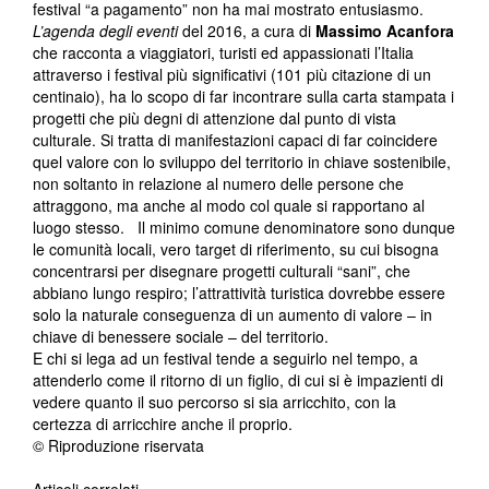
festival “a pagamento” non ha mai mostrato entusiasmo.
L’agenda degli eventi
del 2016, a cura di
Massimo Acanfora
che racconta a viaggiatori, turisti ed appassionati l’Italia
attraverso i festival più significativi (101 più citazione di un
centinaio), ha lo scopo di far incontrare sulla carta stampata i
progetti che più degni di attenzione dal punto di vista
culturale. Si tratta di manifestazioni capaci di far coincidere
quel valore con lo sviluppo del territorio in chiave sostenibile,
non soltanto in relazione al numero delle persone che
attraggono, ma anche al modo col quale si rapportano al
luogo stesso. Il minimo comune denominatore sono dunque
le comunità locali, vero target di riferimento, su cui bisogna
concentrarsi per disegnare progetti culturali “sani”, che
abbiano lungo respiro; l’attrattività turistica dovrebbe essere
solo la naturale conseguenza di un aumento di valore – in
chiave di benessere sociale – del territorio.
E chi si lega ad un festival tende a seguirlo nel tempo, a
attenderlo come il ritorno di un figlio, di cui si è impazienti di
vedere quanto il suo percorso si sia arricchito, con la
certezza di arricchire anche il proprio.
© Riproduzione riservata