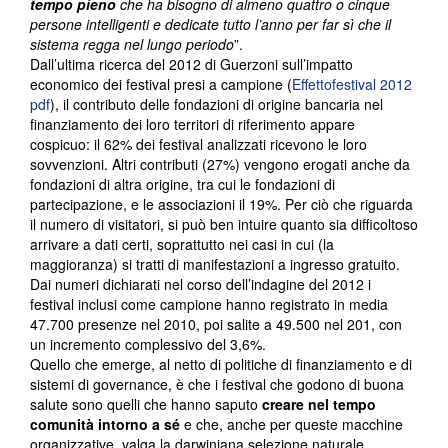
tempo pieno
che ha bisogno di almeno quattro o cinque
persone intelligenti e dedicate tutto l’anno per far sì che il
sistema regga nel lungo periodo
”.
Dall’ultima ricerca del 2012 di Guerzoni sull’impatto
economico dei festival presi a campione (
Effettofestival 2012
pdf
), il contributo delle fondazioni di origine bancaria nel
finanziamento dei loro territori di riferimento appare
cospicuo: il 62% dei festival analizzati ricevono le loro
sovvenzioni. Altri contributi (27%) vengono erogati anche da
fondazioni di altra origine, tra cui le fondazioni di
partecipazione, e le associazioni il 19%. Per ciò che riguarda
il numero di visitatori, si può ben intuire quanto sia difficoltoso
arrivare a dati certi, soprattutto nei casi in cui (la
maggioranza) si tratti di manifestazioni a ingresso gratuito.
Dai numeri dichiarati nel corso dell’indagine del 2012 i
festival inclusi come campione hanno registrato in media
47.700 presenze nel 2010, poi salite a 49.500 nel 201, con
un incremento complessivo del 3,6%.
Quello che emerge, al netto di politiche di finanziamento e di
sistemi di governance, è che i festival che godono di buona
salute sono quelli che hanno saputo
creare nel tempo
comunità intorno a sé
e che, anche per queste macchine
organizzative, valga la darwiniana selezione naturale.