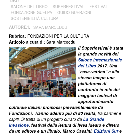
TAG:
SALONE DEL LIBRO
SUPERFESTIVAL
FESTIVAL
FONDAZIONE GUELPA
GUIDO GUERZONI
SOSTENIBILITÀ CULTURA
AUTORE/I:
SARA MARCEDDU
Rubrica:
FONDAZIONI PER LA CULTURA
Articolo a cura di:
Sara Marceddu
Il Superfestival è stata
la grande novità del
Salone Internazionale
del Libro
2017
. Una
“casa-vetrina” e allo
stesso tempo una
piattaforma di
confronto in rete dei
maggiori festival di
approfondimento
culturale italiani promossi prevalentemente da
Fondazioni. Hanno aderito più di 80 realtà
, tra partner e
ospiti. Si tratta di un progetto curato da
La Grande
Invasione
, festival della lettura di Ivrea ideato e diretto
da un editore e un libraio: Marco Cassini,
Edizioni Sur
e