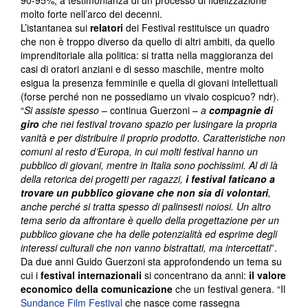
90-95%, a testimonianza di un processo di fidelizzazione
molto forte nell’arco dei decenni.
L’istantanea sui
relatori
dei Festival restituisce un quadro
che non è troppo diverso da quello di altri ambiti, da quello
imprenditoriale alla politica: si tratta nella maggioranza dei
casi di oratori anziani e di sesso maschile, mentre molto
esigua la presenza femminile e quella di giovani intellettuali
(forse perché non ne possediamo un vivaio cospicuo? ndr).
“
Si assiste spesso
– continua Guerzoni –
a
compagnie di
giro
che nei festival trovano spazio per lusingare la propria
vanità e per distribuire il proprio prodotto. Caratteristiche non
comuni al resto d’Europa, in cui molti festival hanno un
pubblico di giovani, mentre in Italia sono pochissimi. Al di là
della retorica dei progetti per ragazzi,
i festival faticano a
trovare un pubblico giovane che non sia di volontari
,
anche perché si tratta spesso di palinsesti noiosi. Un altro
tema serio da affrontare è quello della progettazione per un
pubblico giovane che ha delle potenzialità ed esprime degli
interessi culturali che non vanno bistrattati, ma intercettati
”.
Da due anni Guido Guerzoni sta approfondendo un tema su
cui i
festival internazionali
si concentrano da anni:
il valore
economico della comunicazione
che un festival genera. “Il
Sundance Film Festival
che nasce come rassegna