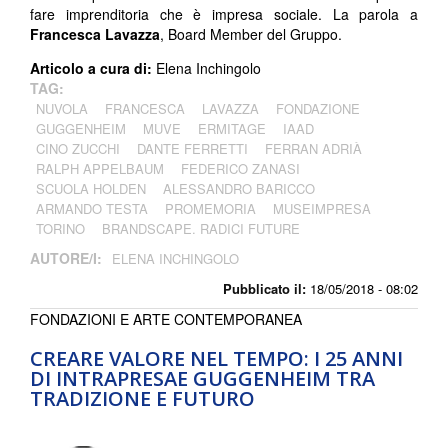
fare imprenditoria che è impresa sociale. La parola a
Francesca Lavazza
, Board Member del Gruppo.
Articolo a cura di:
Elena Inchingolo
TAG:
NUVOLA
FRANCESCA
LAVAZZA
FONDAZIONE
GUGGENHEIM
MUVE
ERMITAGE
IAAD
CINO ZUCCHI
DANTE FERRETTI
FERRAN ADRIÀ
RALPH APPELBAUM
FEDERICO ZANASI
SCUOLA HOLDEN
ALESSANDRO BARICCO
ARMANDO TESTA
PROMEMORIA
MUSEIMPRESA
TORINO
BRANDSCAPE. RADICI FUTURE
AUTORE/I:
ELENA INCHINGOLO
Pubblicato il:
18/05/2018 - 08:02
FONDAZIONI E ARTE CONTEMPORANEA
CREARE VALORE NEL TEMPO: I 25 ANNI
DI INTRAPRESAE GUGGENHEIM TRA
TRADIZIONE E FUTURO