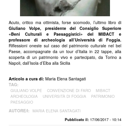
Acuto, critico ma ottimista, forse scomodo, l’ultimo libro di
Giuliano Volpe, presidente del Consiglio Superiore
«Beni Culturali e Paesaggistici» del MIBACT e
professore di archeologia all’Università di Foggia.
Riflessioni oneste sul caso del patrimonio culturale nel bel
Paese, accompagnate da un tour d’Italia in 22 tappe, alla
scoperta di un patrimonio vivo e partecipato, da Torino a
Napoli, dall’Isola d’Elba alla Sicilia
Articolo a cura di:
Maria Elena Santagati
TAG:
GIULIANO VOLPE
CONVENZIONE DI FARO
MIBACT
ARCHEOLOGIA
UNIVERSITÀ DI FOGGIA
PATRIMONIO
PAESAGGIO
AUTORE/I:
MARIA ELENA SANTAGATI
Pubblicato il:
17/06/2017 - 10:14