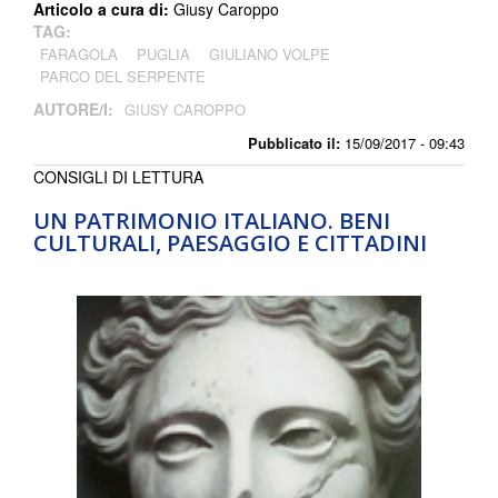
Articolo a cura di:
Giusy Caroppo
TAG:
FARAGOLA
PUGLIA
GIULIANO VOLPE
PARCO DEL SERPENTE
AUTORE/I:
GIUSY CAROPPO
Pubblicato il:
15/09/2017 - 09:43
CONSIGLI DI LETTURA
UN PATRIMONIO ITALIANO. BENI
CULTURALI, PAESAGGIO E CITTADINI