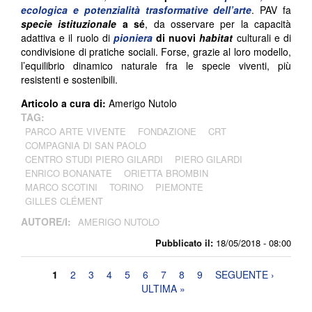
ecologica e potenzialità trasformative dell’arte
. PAV fa
specie istituzionale
a sé
, da osservare per la capacità
adattiva e il ruolo di
pioniera
di nuovi
habitat
culturali e di
condivisione di pratiche sociali. Forse, grazie al loro modello,
l’equilibrio dinamico naturale fra le specie viventi, più
resistenti e sostenibili.
Articolo a cura di:
Amerigo Nutolo
TAG:
PARCO ARTE VIVENTE
FONDAZIONE
CRT
COMPAGNIA DI SAN PAOLO
CENTRO STUDI PIERO GILARDI
PIERO GILARDI
ENRICO BONANATE
ORIETTA BROMBIN
MARCO SCOTINI
TORINO
PIEMONTE
GILLES CLÉMENT
AUTORE/I:
AMERIGO NUTOLO
Pubblicato il:
18/05/2018 - 08:00
Pagine
1
2
3
4
5
6
7
8
9
SEGUENTE ›
ULTIMA »