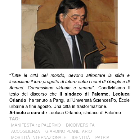
“
Tutte le città del mondo, devono affrontare la sfida e
incrociano il loro progetto di futuro sotto i nomi di Google e di
Ahmed. Connessione virtuale e umana
”. Condividiamo il
testo del discorso che
il sindaco di Palermo
,
Leoluca
Orlando
, ha tenuto a Parigi, all’Università SciencesPo, École
urbaine a fine agosto. Una città in trasformazione.
Articolo a cura di:
Leoluca Orlando, sindaco di Palermo
TAG:
MANIFESTA 12 PALERMO
BIODIVERSITÀ
ACCOGLIENZA
GIARDINO PLANETARIO
MOBILITÀ INTERNAZIONALE
IDENTITÀ
PATRIA