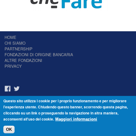
HOME
CHI SIAMO
PARTNERSHIP
FONDAZIONI DI ORIGINE BANCARIA
ALTRE FONDAZIONI
PRIVACY
Questo sito utilizza i cookie per i proprio funzionamento e per migliorare
Il Giornale delle Fondazioni - Periodico telematico
l'esperienza utente. Chiudendo questo banner, scorrendo questa pagina,
Reg. Tribunale n.7 del 22/07/2014 – ISSN 2421-2466
cliccando su un link o proseguendo la navigazione in altra maniera,
© Fondazione Venezia 2000 - Dorsoduro 3488/U - 30123 Venezia - Italia -
acconsenti all'uso dei cookie.
C.F. 94046390277
Maggiori informazioni
OK