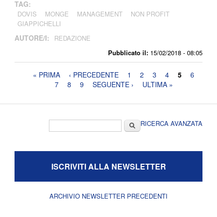
TAG:
DOVIS
MONGE
MANAGEMENT
NON PROFIT
GIAPPICHELLI
AUTORE/I:
REDAZIONE
Pubblicato il:
15/02/2018 - 08:05
Pagine
« PRIMA
‹ PRECEDENTE
1
2
3
4
5
6
7
8
9
SEGUENTE ›
ULTIMA »
Form di ricerca
Cerca
RICERCA AVANZATA
ISCRIVITI ALLA NEWSLETTER
ARCHIVIO NEWSLETTER PRECEDENTI