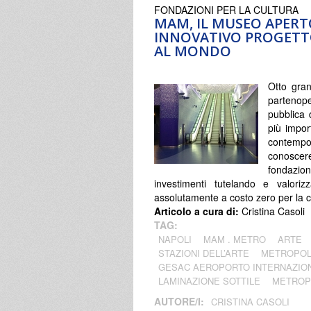
FONDAZIONI PER LA CULTURA
MAM, IL MUSEO APERT
INNOVATIVO PROGETT
AL MONDO
Otto gran
partenop
pubblica d
più impor
contempo
conoscere
fondazion
investimenti tutelando e valoriz
assolutamente a costo zero per la citt
Articolo a cura di:
Cristina Casoli
TAG:
NAPOLI
MAM . METRO
ARTE
STAZIONI DELL’ARTE
METROPOLI
GESAC AEROPORTO INTERNAZION
LAMINAZIONE SOTTILE
METROPO
AUTORE/I:
CRISTINA CASOLI