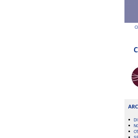
C
C
ARC
D
N
O
S