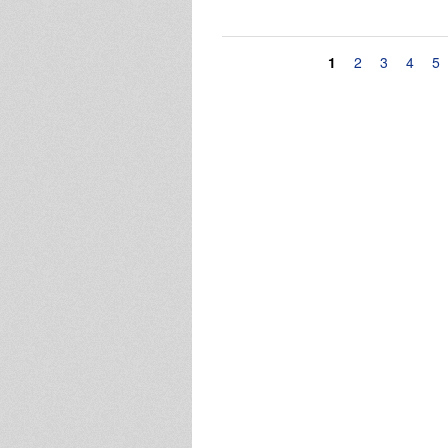
Pagine
1
2
3
4
5