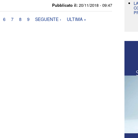
L
Pubblicato il:
20/11/2018 - 09:47
C
P
6
7
8
9
SEGUENTE ›
ULTIMA »