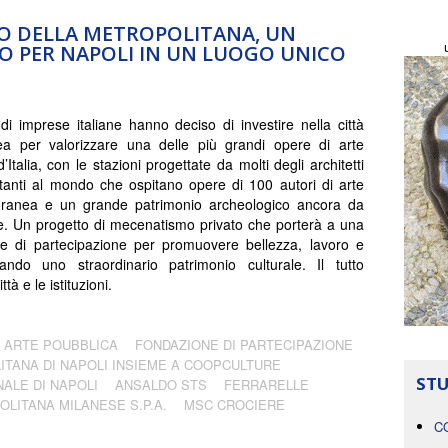
O DELLA METROPOLITANA, UN
O PER NAPOLI IN UN LUOGO UNICO
di imprese italiane hanno deciso di investire nella città
ea per valorizzare una delle più grandi opere di arte
’Italia, con le stazioni progettate da molti degli architetti
tanti al mondo che ospitano opere di 100 autori di arte
ranea e un grande patrimonio archeologico ancora da
. Un progetto di mecenatismo privato che porterà a una
e di partecipazione per promuovere bellezza, lavoro e
zando uno straordinario patrimonio culturale. Il tutto
à e le istituzioni.
ARTE POUBBLICA
FONDAZIONE DI PARTECIPAZIONE
TANA DI NAPOLI INSIEME A COOPCULTURE
STU
ALE DI NAPOLI
ANSALDO STS
FERRARELLE
LITANA MILANESE S.P.A.
MSC CROCIERE
C