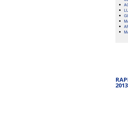
A
L
G
M
A
M
RAP
2013