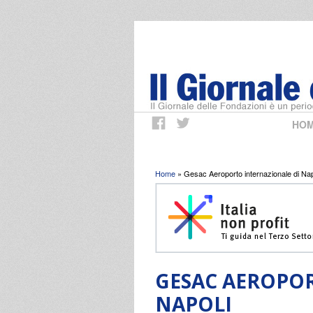
HO
Tu sei qui
Home
» Gesac Aeroporto internazionale di Nap
GESAC AEROPOR
NAPOLI