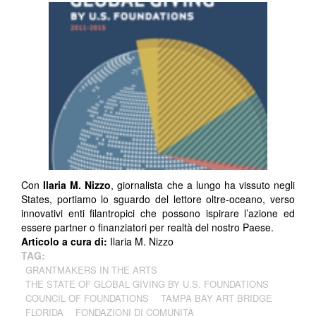
Con
Ilaria M. Nizzo
, giornalista che a lungo ha vissuto negli
States, portiamo lo sguardo del lettore oltre-oceano, verso
innovativi enti filantropici che possono ispirare l’azione ed
essere partner o finanziatori per realtà del nostro Paese.
Articolo a cura di:
Ilaria M. Nizzo
TAG:
GRANTMAKERS IN THE ARTS
THE STATE OF GLOBAL GIVING BY U.S. FOUNDATIONS
COUNCIL OF FOUNDATIONS
TAMPA BAY ART BRIDGE
FLORIDA
FONDAZIONI DI COMUNITÀ