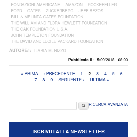
FONDAZIONI AMERICANE
AMAZON
ROCKEFELLER
FORD
GATES
ZUCKERBERG
JEFF BEZOS
BILL & MELINDA GATES FOUNDATION
THE WILLIAM AND FLORA HEWLETT FOUNDATION
THE OAK FOUNDATION U.S.A.
JOHN TEMPLETON FOUNDATION
THE DAVID AND LUCILE PACKARD FOUNDATION
AUTORE/I:
ILARIA M. NIZZO
Pubblicato il:
15/09/2018 - 08:00
Pagine
« PRIMA
‹ PRECEDENTE
1
2
3
4
5
6
7
8
9
SEGUENTE ›
ULTIMA »
Form di ricerca
Cerca
RICERCA AVANZATA
ISCRIVITI ALLA NEWSLETTER