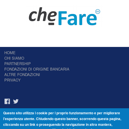
HOME
CHI SIAMO
PARTNERSHIP
FONDAZIONI DI ORIGINE BANCARIA
ALTRE FONDAZIONI
PRIVACY
Questo sito utilizza i cookie per i proprio funzionamento e per migliorare
Il Giornale delle Fondazioni - Periodico telematico
l'esperienza utente. Chiudendo questo banner, scorrendo questa pagina,
Reg. Tribunale n.7 del 22/07/2014 – ISSN 2421-2466
cliccando su un link o proseguendo la navigazione in altra maniera,
© Fondazione Venezia 2000 - Dorsoduro 3488/U - 30123 Venezia - Italia -