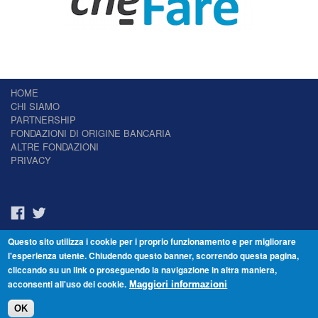
HOME
CHI SIAMO
PARTNERSHIP
FONDAZIONI DI ORIGINE BANCARIA
ALTRE FONDAZIONI
PRIVACY
Questo sito utilizza i cookie per i proprio funzionamento e per migliorare
Il Giornale delle Fondazioni - Periodico telematico
l'esperienza utente. Chiudendo questo banner, scorrendo questa pagina,
Reg. Tribunale n.7 del 22/07/2014 – ISSN 2421-2466
cliccando su un link o proseguendo la navigazione in altra maniera,
© Fondazione Venezia 2000 - Dorsoduro 3488/U - 30123 Venezia - Italia -
acconsenti all'uso dei cookie.
C.F. 94046390277
Maggiori informazioni
OK