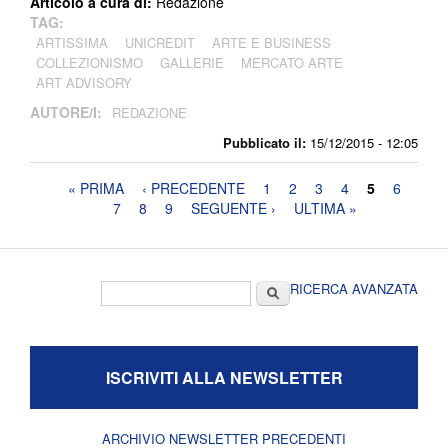
Articolo a cura di:
Redazione
TAG:
ARTISSIMA
UNICREDIT
ARTE E BUSINESS
COLLEZIONISMO
GALLERIE
MERCATO ARTE
ART ADVISORY
AUTORE/I:
REDAZIONE
Pubblicato il:
15/12/2015 - 12:05
Pagine
« PRIMA
‹ PRECEDENTE
1
2
3
4
5
6
7
8
9
SEGUENTE ›
ULTIMA »
Form di ricerca
Cerca
RICERCA AVANZATA
ISCRIVITI ALLA NEWSLETTER
ARCHIVIO NEWSLETTER PRECEDENTI