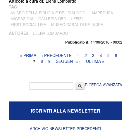
Articolo a cura di:
Elena Lombardo
TAG:
MUSEO DELLA FIDUCIA E DEL DIALOGO
LAMPEDUSA
MIGRAZIONI
GALLERIA DEGLI UFFIZI
FIRST SOCIAL LIFE
MUSEO CASAL DI PRINCIPE
AUTORE/I:
ELENA LOMBARDO
Pubblicato il:
14/06/2016 - 06:02
Pagine
« PRIMA
‹ PRECEDENTE
1
2
3
4
5
6
7
8
9
SEGUENTE ›
ULTIMA »
Form di ricerca
Cerca
RICERCA AVANZATA
ISCRIVITI ALLA NEWSLETTER
ARCHIVIO NEWSLETTER PRECEDENTI