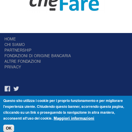
HOME
CHI SIAMO
PARTNERSHIP
FONDAZIONI DI ORIGINE BANCARIA
ALTRE FONDAZIONI
PRIVACY
Questo sito utilizza i cookie per i proprio funzionamento e per migliorare
Il Giornale delle Fondazioni - Periodico telematico
l'esperienza utente. Chiudendo questo banner, scorrendo questa pagina,
Reg. Tribunale n.7 del 22/07/2014 – ISSN 2421-2466
cliccando su un link o proseguendo la navigazione in altra maniera,
© Fondazione Venezia 2000 - Dorsoduro 3488/U - 30123 Venezia - Italia -
acconsenti all'uso dei cookie.
C.F. 94046390277
Maggiori informazioni
OK