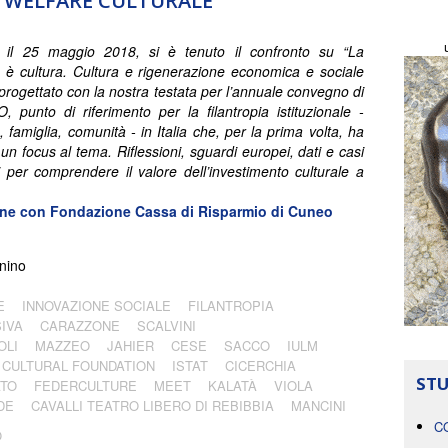
L WELFARE CULTURALE
il 25 maggio 2018, si è tenuto il confronto su “La
ia è cultura. Cultura e rigenerazione economica e sociale
-progettato con la nostra testata per l’annuale convegno di
 punto di riferimento per la filantropia istituzionale -
 famiglia, comunità - in Italia che, per la prima volta, ha
un focus al tema. Riflessioni, sguardi europei, dati e casi
 per comprendere il valore dell’investimento culturale a
ione con
Fondazione Cassa di Risparmio di Cuneo
nino
E
INNOVAZIONE SOCIALE
FILANTROPIA
IVA
CARAZZONE
SCALVINI
OLI
MAZZEO
JAHIER
CESE
SACCO
IULM
 CULTURAL FOUNDATION
ISTAT
CICERCHIA
STU
ATO
FEDERCULTURE
MEET
KALATÀ
VIOLA
DE
CAVALLI TEATRO LIBERO DI REBIBBIA
MANCINI
C
O