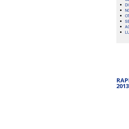
D
N
O
S
A
L
RAP
2013