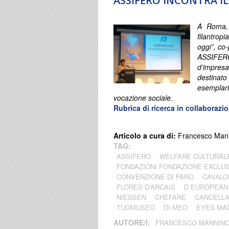
ASSIFERO INCONTRA I
A Roma, 
filantrop
oggi”, co
ASSIFERO,
d’impresa,
destinato 
esemplari
vocazione sociale.
Rubrica di ricerca in collaboraz
Articolo a cura di:
Francesco Man
TAG:
ASSIFERO
WELFARE CULTURAL
FONDAZIONI FONDAZIONE EXCLUS
CONVENZIONE DI FARO
CAVALC
FLORES D’ARCAIS
D EUROPEAN
NIESSEN
CHEFARE
CANCELL
TUOMUSEO
DI MEO
EYES MA
AUTORE/I:
FRANCESCO MANNIN