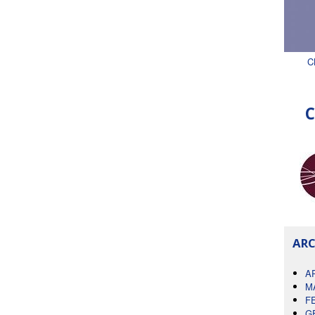
C
C
ARC
A
M
F
G