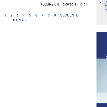
L
Pubblicato il:
15/06/2018 - 13:01
C
P
1
2
3
4
5
6
7
8
9
SEGUENTE ›
ULTIMA »