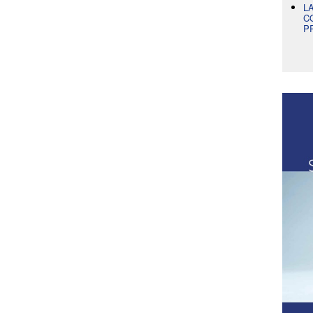
L
C
P