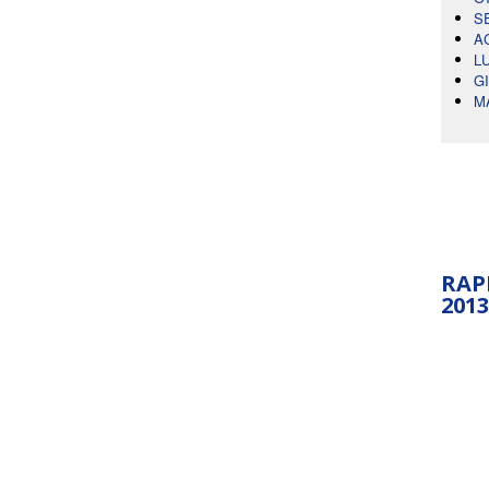
S
A
L
G
M
RAP
2013