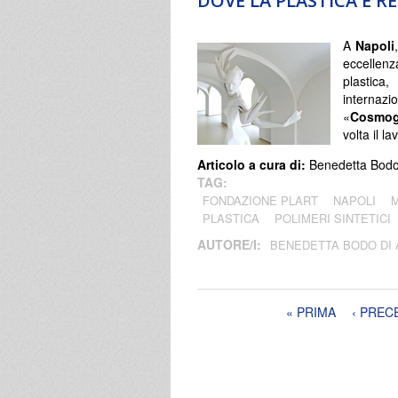
DOVE LA PLASTICA È R
A
Napoli
eccellenz
plastica
interna
«
Cosmog
volta il l
Articolo a cura di:
Benedetta Bodo 
TAG:
FONDAZIONE PLART
NAPOLI
M
PLASTICA
POLIMERI SINTETICI
AUTORE/I:
BENEDETTA BODO DI
Pagine
« PRIMA
‹ PREC