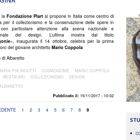
EGINA
, la
Fondazione Plart
si propone in Italia come centro di
a per il collezionismo e la conservazione delle opere in
, con particolare attenzione alla scena nazionale e
zionale del design. L’ultima mostra dal titolo
onie
», inaugurata il 14 ottobre, celebra per la prima
avoro del giovane architetto
Mario Coppola
di Albaretto
ARIA PIA INCUTTI
COSMOGONIE
MARIO COPPOLA
RESTAURO
COLLEZIONISMO
DESIGN
 ALBARETTO
Pubblicato il:
15/11/2017 - 10:02
EDENTE
1
2
3
4
5
6
7
8
9
STU
C