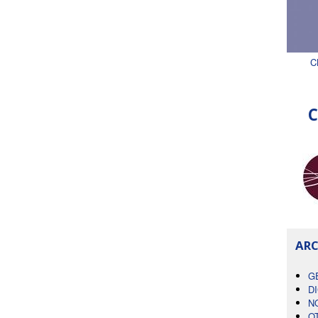
C
C
ARC
G
D
N
O