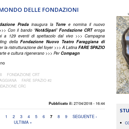
L MONDO DELLE FONDAZIONI
dazione Prada
inaugura la
Torre
e nomina il nuovo
e >>> Con il bando
‘Not&Sipari’ Fondazione CRT
eroga
oni a 129 eventi di spettacolo dal vivo >>> Campagna
ding della
Fondazione Nuovo Teatro Faraggiana di
er la ristrutturazione del foyer >>> A Latina
FARE SPAZIO
arte e cultura rigenerano >>> Per
Compagn
eno
I
FONDAZIONE CRT
RAGGIANA
FARE SPAZIO #2
DAZIONE CRC
Pubblicato il:
27/04/2018 - 16:44
STU
1
2
3
4
5
6
7
8
9
SEGUENTE ›
ULTIMA »
C