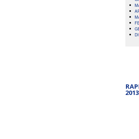
M
A
M
F
G
D
RAP
2013