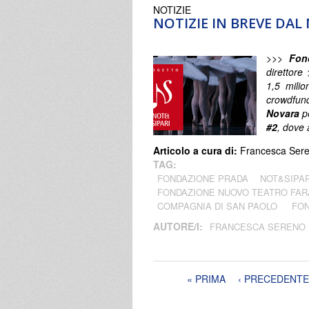
NOTIZIE
NOTIZIE IN BREVE DA
>>>
Fon
direttor
1,5 mili
crowdfun
Novara
p
#2
, dove 
Articolo a cura di:
Francesca Ser
TAG:
FONDAZIONE PRADA
NOT&SIPAR
FONDAZIONE NUOVO TEATRO FA
COMPAGNIA DI SAN PAOLO
FON
AUTORE/I:
FRANCESCA SERENO
Pagine
« PRIMA
‹ PRECEDENTE