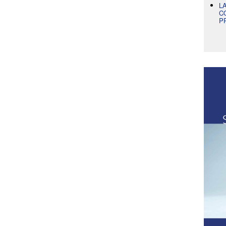
L
C
P