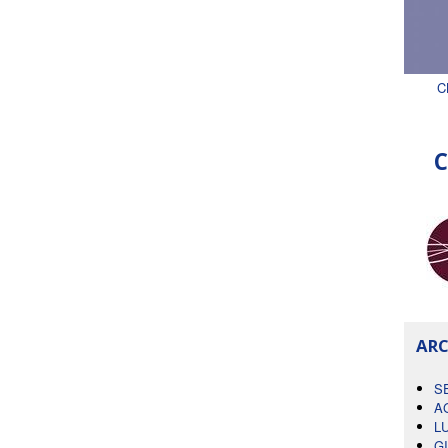
C
C
ARC
S
A
L
G