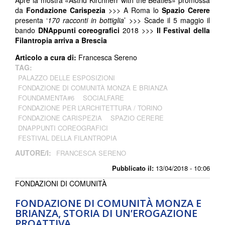
Apre la mostra «Astrid Kirchherr with the Beatles» promossa
da
Fondazione Carispezia
>>> A Roma lo
Spazio Cerere
presenta ‘
170 racconti in bottiglia
’ >>> Scade il 5 maggio il
bando
DNAppunti coreografici
2018 >>>
Il Festival della
Filantropia
arriva a Brescia
Articolo a cura di:
Francesca Sereno
TAG:
PALAZZO DELLE ESPOSIZIONI
FONDAZIONE DI COMUNITÀ MONZA E BRIANZA
FOUNDAMENTA#6
SOCIALFARE
FONDAZIONE PER L’ARCHITETTURA / TORINO
FONDAZIONE CARISPEZIA
SPAZIO CERERE
DNAPPUNTI COREOGRAFICI
FESTIVAL DELLA FILANTROPIA
AUTORE/I:
FRANCESCA SERENO
Pubblicato il:
13/04/2018 - 10:06
FONDAZIONI DI COMUNITÀ
FONDAZIONE DI COMUNITÀ MONZA E
BRIANZA, STORIA DI UN’EROGAZIONE
PROATTIVA