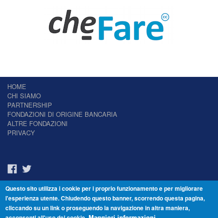
HOME
CHI SIAMO
PARTNERSHIP
FONDAZIONI DI ORIGINE BANCARIA
ALTRE FONDAZIONI
PRIVACY
Questo sito utilizza i cookie per i proprio funzionamento e per migliorare
Il Giornale delle Fondazioni - Periodico telematico
l'esperienza utente. Chiudendo questo banner, scorrendo questa pagina,
Reg. Tribunale n.7 del 22/07/2014 – ISSN 2421-2466
cliccando su un link o proseguendo la navigazione in altra maniera,
© Fondazione Venezia 2000 - Dorsoduro 3488/U - 30123 Venezia - Italia -
acconsenti all'uso dei cookie.
Maggiori informazioni