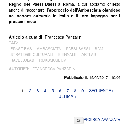
Regno dei Paesi Bassi a Roma
, a cui abbiamo chiesto
anche di raccontarci
l’approccio dell’Ambasciata olandese
nel settore culturale in Italia e il loro impegno per i
prossimi mesi
Articolo a cura di:
Francesca Panzarin
TAG:
ERNST BAS
AMBASCIATA
PAESI BASSI
BAM
STRATEGIE CULTURALI
BIENNALE
ARTLAB
RAVELLOLAB
RIJKSMUSEUM
AUTORE/I:
FRANCESCA PANZARIN
Pubblicato il:
15/09/2017 - 10:06
Pagine
1
2
3
4
5
6
7
8
9
SEGUENTE ›
ULTIMA »
Form di ricerca
Cerca
RICERCA AVANZATA