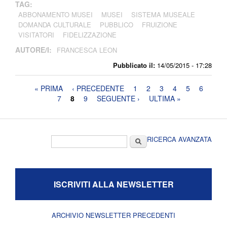
TAG:
ABBONAMENTO MUSEI
MUSEI
SISTEMA MUSEALE
DOMANDA CULTURALE
PUBBLICO
FRUIZIONE
VISITATORI
FIDELIZZAZIONE
AUTORE/I:
FRANCESCA LEON
Pubblicato il:
14/05/2015 - 17:28
Pagine
« PRIMA
‹ PRECEDENTE
1
2
3
4
5
6
7
8
9
SEGUENTE ›
ULTIMA »
Form di ricerca
Cerca
RICERCA AVANZATA
ISCRIVITI ALLA NEWSLETTER
ARCHIVIO NEWSLETTER PRECEDENTI