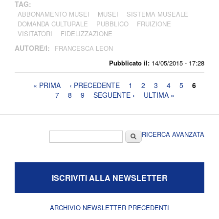
TAG:
ABBONAMENTO MUSEI
MUSEI
SISTEMA MUSEALE
DOMANDA CULTURALE
PUBBLICO
FRUIZIONE
VISITATORI
FIDELIZZAZIONE
AUTORE/I:
FRANCESCA LEON
Pubblicato il:
14/05/2015 - 17:28
Pagine
« PRIMA
‹ PRECEDENTE
1
2
3
4
5
6
7
8
9
SEGUENTE ›
ULTIMA »
Form di ricerca
Cerca
RICERCA AVANZATA
ISCRIVITI ALLA NEWSLETTER
ARCHIVIO NEWSLETTER PRECEDENTI