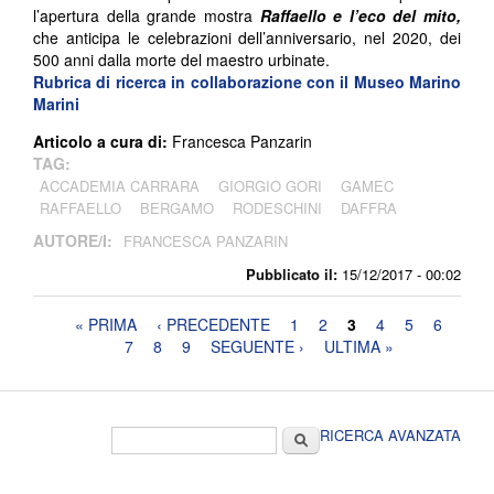
l’apertura della grande mostra
Raffaello e l’eco del mito,
che anticipa le celebrazioni dell’anniversario, nel 2020, dei
500 anni dalla morte del maestro urbinate.
Rubrica di ricerca in collaborazione con il Museo Marino
Marini
Articolo a cura di:
Francesca Panzarin
TAG:
ACCADEMIA CARRARA
GIORGIO GORI
GAMEC
RAFFAELLO
BERGAMO
RODESCHINI
DAFFRA
AUTORE/I:
FRANCESCA PANZARIN
Pubblicato il:
15/12/2017 - 00:02
Pagine
« PRIMA
‹ PRECEDENTE
1
2
3
4
5
6
7
8
9
SEGUENTE ›
ULTIMA »
Form di ricerca
Cerca
RICERCA AVANZATA