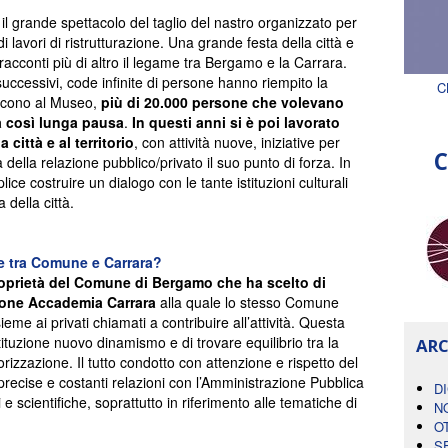
 il grande spettacolo del taglio del nastro organizzato per
i lavori di ristrutturazione. Una grande festa della città e
racconti più di altro il legame tra Bergamo e la Carrara.
uccessivi, code infinite di persone hanno riempito la
C
ducono al Museo,
più di 20.000 persone che volevano
a così lunga pausa
.
In questi anni si è poi lavorato
 città e al territorio
, con attività nuove, iniziative per
C
 della relazione pubblico/privato il suo punto di forza. In
e costruire un dialogo con le tante istituzioni culturali
 della città.
ne tra Comune e Carrara?
proprietà del Comune di Bergamo che ha scelto di
zione Accademia Carrara
alla quale lo stesso Comune
ieme ai privati chiamati a contribuire all’attività. Questa
stituzione nuovo dinamismo e di trovare equilibrio tra la
ARC
rizzazione. Il tutto condotto con attenzione e rispetto del
recise e costanti relazioni con l’Amministrazione Pubblica
D
i e scientifiche, soprattutto in riferimento alle tematiche di
N
O
S