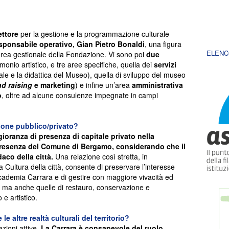
ettore
per la gestione e la programmazione culturale
sponsabile operativo, Gian Pietro Bonaldi
, una figura
ELENC
area gestionale della Fondazione. Vi sono poi
due
imonio artistico, e tre aree specifiche, quella dei
servizi
le e la didattica del Museo), quella di sviluppo del museo
nd raising
e marketing
) e infine un’area
amministrativa
o
, oltre ad alcune consulenze impegnate in campi
zione pubblico/privato?
oranza di presenza di capitale privato nella
presenza del Comune di Bergamo, considerando che il
aco della città.
Una relazione così stretta, in
 Cultura della città, consente di preservare l’interesse
cademia Carrara e di gestire con maggiore vivacità ed
e, ma anche quelle di restauro, conservazione e
 e artistico.
e altre realtà culturali del territorio?
azioni attive.
La Carrara è consapevole del ruolo