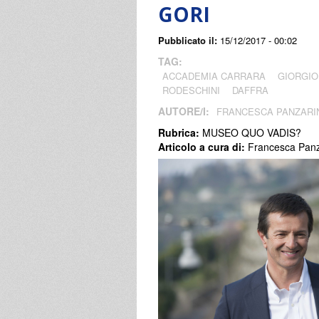
GORI
Pubblicato il:
15/12/2017 - 00:02
TAG:
ACCADEMIA CARRARA
GIORGIO
RODESCHINI
DAFFRA
AUTORE/I:
FRANCESCA PANZARI
Rubrica:
MUSEO QUO VADIS?
Articolo a cura di:
Francesca Panz