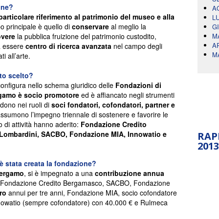
one?
A
 particolare riferimento al patrimonio del museo e alla
L
o principale è quello di
conservare
al meglio la
G
overe
la pubblica fruizione del patrimonio custodito,
M
A
 a essere
centro di ricerca avanzata
nel campo degli
M
ti all’arte.
to scelto?
nfigura nello schema giuridico delle
Fondazioni di
gamo è socio promotore
ed è affiancato negli strumenti
dono nei ruoli di
soci fondatori, cofondatori, partner e
 assumono l’impegno triennale di sostenere e favorire le
o di attività hanno aderito:
Fondazione Credito
Lombardini, SACBO, Fondazione MIA, Innowatio e
RAP
2013
 stata creata la fondazione?
Bergamo
, si è impegnato a una
contribuzione annua
(Fondazione Credito Bergamasco, SACBO, Fondazione
ro
annui per tre anni, Fondazione MIA, socio cofondatore
nnowatio (sempre cofondatore) con 40.000 € e Rulmeca