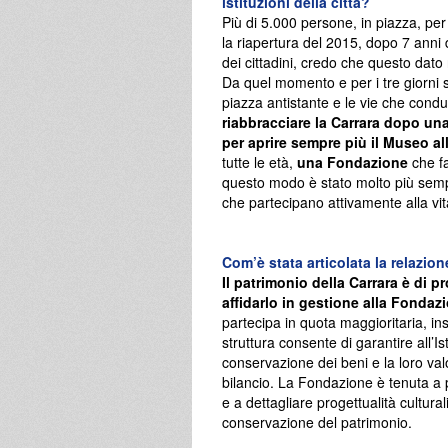
istituzioni della città?
Più di 5.000 persone, in piazza, per
la riapertura del 2015, dopo 7 anni d
dei cittadini, credo che questo dato 
Da quel momento e per i tre giorni s
piazza antistante e le vie che con
riabbracciare la Carrara dopo un
per aprire sempre più il Museo alla
tutte le età,
una Fondazione
che fa
questo modo è stato molto più semplic
che partecipano attivamente alla vita
Com’è stata articolata la relazio
Il patrimonio della Carrara è di 
affidarlo in gestione alla Fonda
partecipa in quota maggioritaria, ins
struttura consente di garantire all’I
conservazione dei beni e la loro valo
bilancio. La Fondazione è tenuta a p
e a dettagliare progettualità cultural
conservazione del patrimonio.