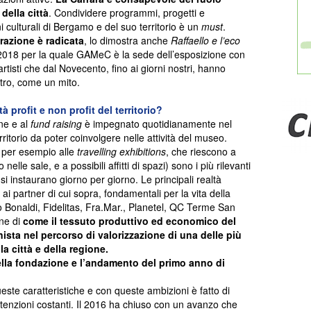
della città
. Condividere programmi, progetti e
i culturali di Bergamo e del suo territorio è un
must
.
azione è radicata
, lo dimostra anche
Raffaello e l’eco
018 per la quale GAMeC è la sede dell’esposizione con
artisti che dal Novecento, fino ai giorni nostri, hanno
tro, come un mito.
à profit e non profit del territorio?
rne e al
fund raising
è impegnato quotidianamente nel
rritorio da poter coinvolgere nelle attività del museo.
o per esempio alle
travelling exhibitions
, che riescono a
elle sale, e a possibili affitti di spazi) sono i più rilevanti
si instaurano giorno per giorno. Le principali realtà
e ai partner di cui sopra, fondamentali per la vita della
onaldi, Fidelitas, Fra.Mar., Planetel, QC Terme San
one di
come il tessuto produttivo ed economico del
nista nel percorso di valorizzazione di una delle più
la città e della regione.
ella fondazione e l’andamento del primo anno di
este caratteristiche e con queste ambizioni è fatto di
enzioni costanti. Il 2016 ha chiuso con un avanzo che