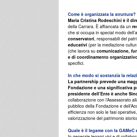
Come è organizzata la struttura?
Maria Cristina Rodeschini è il dir
della Carrara. È affiancata da un
re
che si occupa in special modo dell’
conservatori
, responsabili del patr
educativi
(per la mediazione cultura
(che lavora su
comunicazione,
fu
e di coordinamento organizzativ
specifici.
In che modo si sostanzia la rela
La partnership prevede una maggi
Fondazione e una significativa 
presidente dell’Ente è anche Sind
collaborazione con l’Assessorato alla
pubblico della Fondazione e dell’Ac
efficienza non solo le fasi operativ
valorizzazione del patrimonio storico
Quale è il legame con la GAMeC e l
In generale legami vivi e di collabor