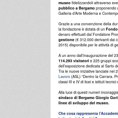
museo
fidelizzandoli attraverso even
pubblico a Bergamo
proponendo un
Galleria d’Arte Moderna e Contemp
Grazie a una convenzione della dur
la fondazione è dotata di un
Fondo 
denaro effettuati dal Fondatore Pro
gestione
(€ 312.000 derivanti dai co
2015) disponibile per le attività di g
A un anno dall’inaugurazione del 23
114.293
visitatori
e 225 gruppi scol
dell’esposizione dedicata al Sarto d
Tra le nuove iniziative lanciate nel
Lavoro
(ASL) “Dentro la Carrara. Pro
classi III e IV di licei e istituti tec
Alla luce di questi numeri incoraggi
sindaco di Bergamo Giorgio Gori
linee di sviluppo del museo.
Che cosa rappresenta l’Accademia