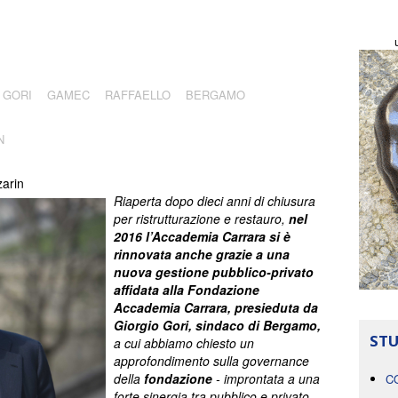
 GORI
GAMEC
RAFFAELLO
BERGAMO
N
arin
Riaperta dopo dieci anni di chiusura
per ristrutturazione e restauro,
nel
2016 l’Accademia Carrara si è
rinnovata anche grazie a una
nuova gestione pubblico-privato
affidata alla Fondazione
Accademia Carrara, presieduta da
Giorgio Gori, sindaco di Bergamo,
STU
a cui abbiamo chiesto un
approfondimento sulla governance
della
fondazione
- improntata a una
C
forte sinergia tra pubblico e privato -