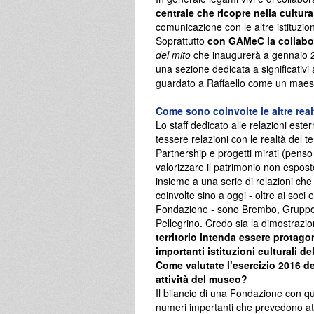
centrale che ricopre nella cultura 
comunicazione con le altre istituzion
Soprattutto
con GAMeC la collabor
del mito
che inaugurerà a gennaio 2
una sezione dedicata a significativi 
guardato a Raffaello come un maes
Come sono coinvolte le altre realt
Lo staff dedicato alle relazioni este
tessere relazioni con le realtà del te
Partnership e progetti mirati (pens
valorizzare il patrimonio non esposto n
insieme a una serie di relazioni che 
coinvolte sino a oggi - oltre ai soci 
Fondazione - sono Brembo, Gruppo B
Pellegrino. Credo sia la dimostrazi
territorio intenda essere protago
importanti istituzioni culturali del
Come valutate l’esercizio 2016 d
attività del museo?
Il bilancio di una Fondazione con qu
numeri importanti che prevedono att