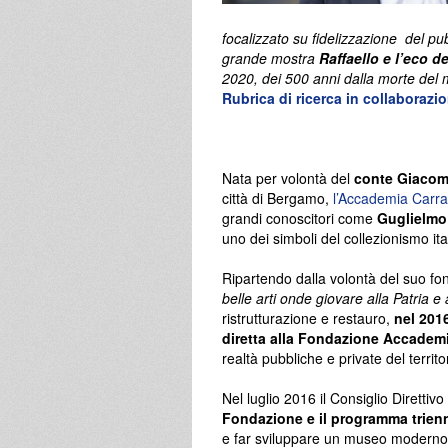
focalizzato su fidelizzazione del pub
grande mostra
Raffaello e l’eco d
2020, dei 500 anni dalla morte del 
Rubrica di ricerca in collaborazi
Nata per volontà del
conte Giacom
città di Bergamo,
l’Accademia Carra
grandi conoscitori come
Guglielmo 
uno dei simboli del collezionismo ita
Ripartendo dalla volontà del suo fo
belle arti onde giovare alla Patria e
ristrutturazione e restauro,
nel 2016
diretta alla
Fondazione Accademi
realtà pubbliche e private del territor
Nel luglio 2016 il Consiglio Direttiv
Fondazione e il programma trien
e far sviluppare un museo modern