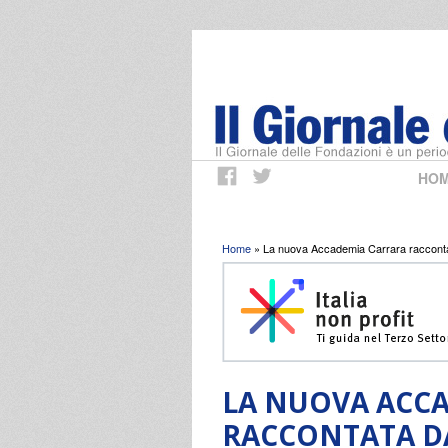
HO
Tu sei qui
Home
» La nuova Accademia Carrara raccontat
LA NUOVA ACC
RACCONTATA DA