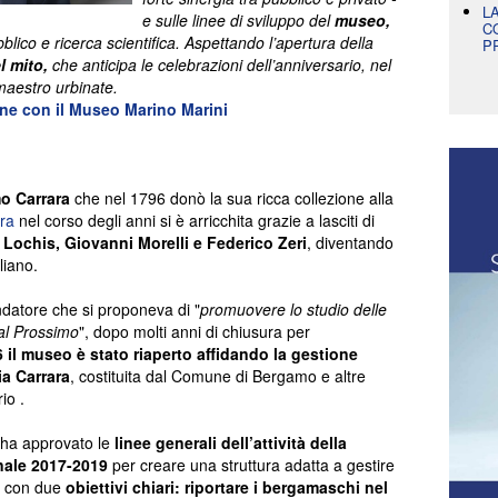
L
e sulle linee di sviluppo del
museo,
C
blico e ricerca scientifica. Aspettando l’apertura della
P
el mito,
che anticipa le celebrazioni dell’anniversario, nel
maestro urbinate.
one con il Museo Marino Marini
o Carrara
che nel 1796 donò la sua ricca collezione alla
ra
nel corso degli anni si è arricchita grazie a lasciti di
Lochis, Giovanni Morelli e Federico
Zeri
, diventando
liano.
ndatore che si proponeva di "
promuovere lo studio delle
 al Prossimo
", dopo molti anni di chiusura per
 il museo è stato riaperto affidando la gestione
a Carrara
, costituita dal Comune di Bergamo e altre
io .
o ha approvato le
linee generali dell’attività della
nale 2017-2019
per creare una struttura adatta a gestire
o con due
obiettivi chiari: riportare i bergamaschi nel