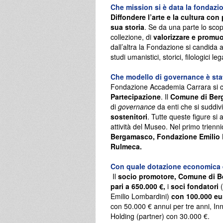
Che mission si è data la fondazi
Diffondere l’arte e la cultura con
sua storia
. Se da una parte lo scop
collezione, di
valorizzare e promu
dall’altra la Fondazione si candida
studi umanistici, storici, filologici lega
Che modello di governance è sta
Fondazione Accademia Carrara si co
Partecipazione
. Il
Comune di Ber
di
governance
da enti che si suddivi
sostenitori
. Tutte queste figure si
attività del Museo. Nel primo trienni
Bergamasco, Fondazione Emilio 
Rulmeca.
Con quale dotazione economica è
Il
socio promotore, Comune di 
pari a 650.000 €,
i
soci fondatori
Emilio Lombardini)
con 100.000 eu
con 50.000 € annui per tre anni, I
Holding (partner) con 30.000 €.