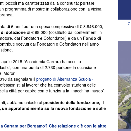
ti piccoli ma caratterizzati dalla continuità;
portare
 programma di mostre in collaborazione con la vicina
oranea.
C
ata di 6 anni per una spesa complessiva di € 3.846.000,
di dotazione
di € 98.000 (costituito dai conferimenti in
motore, dai Fondatori e Cofondatori) e da un
Fondo di
ntributi ricevuti dai Fondatori e Cofondatori nell’anno
estione.
 aprile 2015 l’Accademia Carrara ha accolto
astici, con una punta di 2.730 persone in occasione
el Moroni.
 2016 da segnalare il
progetto di Alternanza Scuola -
fessionisti al lavoro” che ha coinvolto studenti delle
nici della città per capire come funziona la ‘macchina museo’.
anti, abbiamo chiesto al
presidente della fondazione, il
, un approfondimento sulla nuova fondazione e sulle
 Carrara per Bergamo? Che relazione c’è con le altre