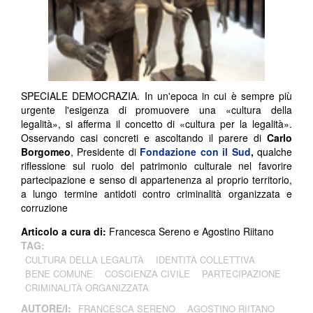
SPECIALE DEMOCRAZIA. In un'epoca in cui è sempre più
urgente l'esigenza di promuovere una «cultura della
legalità», si afferma il concetto di «cultura per la legalità».
Osservando casi concreti e ascoltando il parere di
Carlo
Borgomeo
, Presidente di
Fondazione con il Sud
,
qualche
riflessione sul ruolo del patrimonio culturale nel favorire
partecipazione e senso di appartenenza al proprio territorio,
a lungo termine antidoti contro criminalità organizzata e
corruzione
Articolo a cura di:
Francesca Sereno e Agostino Riitano
TAG:
CULTURA DELLA LEGALITÀ
IDENTITÀ COLLETTIVA
BENE COMUNE
COSCIENZA CIVILE
PARTECIPAZIONE
CRIMINALITÀ ORGANIZZATA
AUTORE/I:
FRANCESCA SERENO
AGOSTINO RIITANO