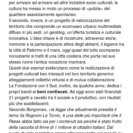
per arrivare ad arrivare ad altre iniziative socio-culturali, la
cultura ha messo in moto un processo di «pulizia» del
quartiere assolutamente spontaneo.
Il secondo, invece, è un progetto di valorizzazione del
territorio che comprende un ecomuseo urbano multimediale
diffuso in più sedi, un geoblog, un’offerta turistica e culturale
innovativa. L'idea chiave è di ricostruire, attraverso storie,
memorie e la partecipazione attiva degli abitanti, il legame tra
la città di Palermo e il mare, oggi quasi del tutto scomparso
nonostante si tratti di una città costiera che porta nel suo
stesso nome l'antica vocazione marinara.
Questi due esempi evidenziano come la realizzazione di
progetti culturali ben intessuti nel loro territorio generino
atteggiamenti collettivi virtuosi e di mutua collaborazione.
La Fondazione con il Sud, inoltre, da qualche anno, dedica i
propri bandi ai
beni confiscati.
Ad oggi sono stati finanziati
21 progetti a cavallo tra il sociale e il produttivo, con risultati
più che soddisfacenti.
Secondo Borgomeo, «
la legge che attualmente presidia il
tema (la Rognoni-La Torre), è una delle più importanti che il
Paese abbia fatto sia per i contenuti sia perché è stato frutto
della raccolta di firme di 1 milione di cittadini italiani. Dal