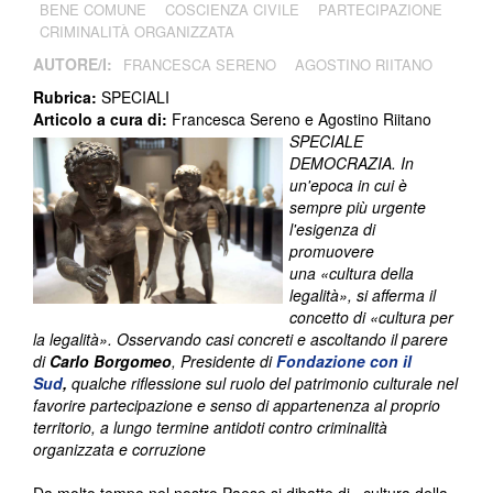
BENE COMUNE
COSCIENZA CIVILE
PARTECIPAZIONE
CRIMINALITÀ ORGANIZZATA
AUTORE/I:
FRANCESCA SERENO
AGOSTINO RIITANO
Rubrica:
SPECIALI
Articolo a cura di:
Francesca Sereno e Agostino Riitano
SPECIALE
DEMOCRAZIA. In
un'epoca in cui è
sempre più urgente
l'esigenza di
promuovere
una «cultura della
legalità», si afferma il
concetto di «cultura per
la legalità». Osservando casi concreti e ascoltando il parere
di
Carlo Borgomeo
, Presidente di
Fondazione con il
Sud
,
qualche riflessione sul ruolo del patrimonio culturale nel
favorire partecipazione e senso di appartenenza al proprio
territorio, a lungo termine antidoti contro criminalità
organizzata e corruzione