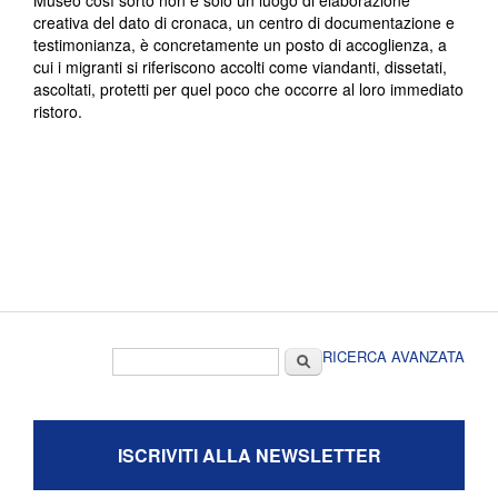
Museo così sorto non è solo un luogo di elaborazione
creativa del dato di cronaca, un centro di documentazione e
testimonianza, è concretamente un posto di accoglienza, a
cui i migranti si riferiscono accolti come viandanti, dissetati,
ascoltati, protetti per quel poco che occorre al loro immediato
ristoro.
Form di ricerca
Cerca
RICERCA AVANZATA
ISCRIVITI ALLA NEWSLETTER