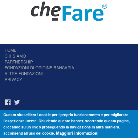
HOME
CHI SIAMO
PARTNERSHIP
FONDAZIONI DI ORIGINE BANCARIA
ALTRE FONDAZIONI
PRIVACY
Questo sito utilizza i cookie per i proprio funzionamento e per migliorare
Il Giornale delle Fondazioni - Periodico telematico
l'esperienza utente. Chiudendo questo banner, scorrendo questa pagina,
Reg. Tribunale n.7 del 22/07/2014 – ISSN 2421-2466
cliccando su un link o proseguendo la navigazione in altra maniera,
© Fondazione Venezia 2000 - Dorsoduro 3488/U - 30123 Venezia - Italia -
acconsenti all'uso dei cookie.
C.F. 94046390277
Maggiori informazioni