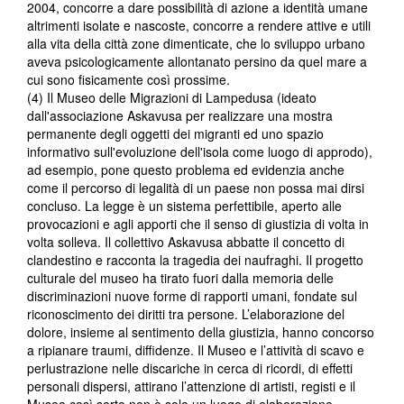
2004, concorre a dare possibilità di azione a identità umane
altrimenti isolate e nascoste, concorre a rendere attive e utili
alla vita della città zone dimenticate, che lo sviluppo urbano
aveva psicologicamente allontanato persino da quel mare a
cui sono fisicamente così prossime.
(4) Il Museo delle Migrazioni di Lampedusa (ideato
dall'associazione Askavusa per realizzare una mostra
permanente degli oggetti dei migranti ed uno spazio
informativo sull'evoluzione dell'isola come luogo di approdo),
ad esempio, pone questo problema ed evidenzia anche
come il percorso di legalità di un paese non possa mai dirsi
concluso. La legge è un sistema perfettibile, aperto alle
provocazioni e agli apporti che il senso di giustizia di volta in
volta solleva. Il collettivo Askavusa abbatte il concetto di
clandestino e racconta la tragedia dei naufraghi. Il progetto
culturale del museo ha tirato fuori dalla memoria delle
discriminazioni nuove forme di rapporti umani, fondate sul
riconoscimento dei diritti tra persone. L’elaborazione del
dolore, insieme al sentimento della giustizia, hanno concorso
a ripianare traumi, diffidenze. Il Museo e l’attività di scavo e
perlustrazione nelle discariche in cerca di ricordi, di effetti
personali dispersi, attirano l’attenzione di artisti, registi e il