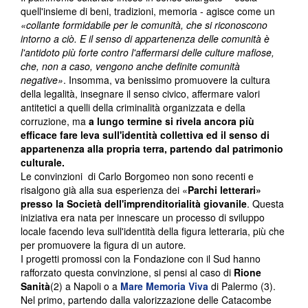
quell'insieme di beni, tradizioni, memoria - agisce come un
«collante formidabile per le comunità, che si riconoscono
intorno a ciò. E il senso di appartenenza delle comunità è
l'antidoto più forte contro l'affermarsi delle culture mafiose,
che, non a caso, vengono anche definite comunità
negative»
. Insomma, va benissimo promuovere la cultura
della legalità, insegnare il senso civico, affermare valori
antitetici a quelli della criminalità organizzata e della
corruzione, ma
a lungo termine si rivela ancora più
efficace fare leva sull'identità collettiva ed il senso di
appartenenza alla propria terra, partendo dal patrimonio
culturale.
Le convinzioni di Carlo Borgomeo non sono recenti e
risalgono già alla sua esperienza dei «
Parchi letterari»
presso la Società dell'imprenditorialità giovanile
. Questa
iniziativa era nata per innescare un processo di sviluppo
locale facendo leva sull'identità della figura letteraria, più che
per promuovere la figura di un autore
.
I progetti promossi con la Fondazione con il Sud hanno
rafforzato questa convinzione, si pensi al caso di
Rione
Sanità
(2) a Napoli o a
Mare Memoria Viva
di Palermo (3).
Nel primo, partendo dalla valorizzazione delle Catacombe