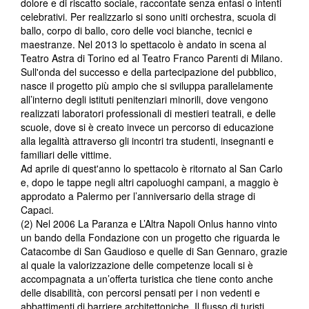
dolore e di riscatto sociale, raccontate senza enfasi o intenti
celebrativi. Per realizzarlo si sono uniti orchestra, scuola di
ballo, corpo di ballo, coro delle voci bianche, tecnici e
maestranze. Nel 2013 lo spettacolo è andato in scena al
Teatro Astra di Torino ed al Teatro Franco Parenti di Milano.
Sull'onda del successo e della partecipazione del pubblico,
nasce il progetto più ampio che si sviluppa parallelamente
all’interno degli istituti penitenziari minorili, dove vengono
realizzati laboratori professionali di mestieri teatrali, e delle
scuole, dove si è creato invece un percorso di educazione
alla legalità attraverso gli incontri tra studenti, insegnanti e
familiari delle vittime.
Ad aprile di quest'anno lo spettacolo è ritornato al San Carlo
e, dopo le tappe negli altri capoluoghi campani, a maggio è
approdato a Palermo per l’anniversario della strage di
Capaci.
(2) Nel 2006 La Paranza e L’Altra Napoli Onlus hanno vinto
un bando della Fondazione con un progetto che riguarda le
Catacombe di San Gaudioso e quelle di San Gennaro, grazie
al quale la valorizzazione delle competenze locali si è
accompagnata a un’offerta turistica che tiene conto anche
delle disabilità, con percorsi pensati per i non vedenti e
abbattimenti di barriere architettoniche. Il flusso di turisti