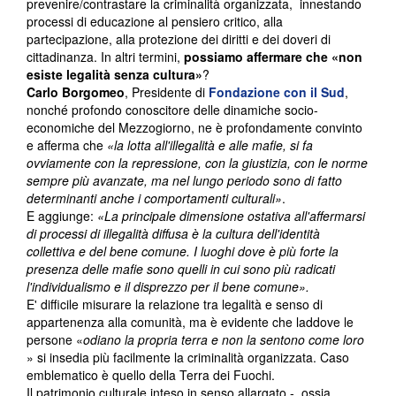
prevenire/contrastare la criminalità organizzata, innestando
processi di educazione al pensiero critico, alla
partecipazione, alla protezione dei diritti e dei doveri di
cittadinanza. In altri termini,
possiamo affermare che «non
esiste legalità senza cultura»
?
Carlo Borgomeo
, Presidente di
Fondazione con il Sud
,
nonché profondo conoscitore delle dinamiche socio-
economiche del Mezzogiorno, ne è profondamente convinto
e afferma che
«la lotta all'illegalità e alle mafie, si fa
ovviamente con la repressione, con la giustizia, con le norme
sempre più avanzate, ma nel lungo periodo sono di fatto
determinanti anche i comportamenti culturali»
.
E aggiunge:
«La principale dimensione ostativa all'affermarsi
di processi di illegalità diffusa è la cultura dell'identità
collettiva e del bene comune. I luoghi dove è più forte la
presenza delle mafie sono quelli in cui sono più radicati
l'individualismo e il disprezzo per il bene comune».
E' difficile misurare la relazione tra legalità e senso di
appartenenza alla comunità, ma è evidente che laddove le
persone «
odiano la propria terra e non la sentono come loro
» si insedia più facilmente la criminalità organizzata. Caso
emblematico è quello della Terra dei Fuochi.
Il patrimonio culturale inteso in senso allargato - ossia