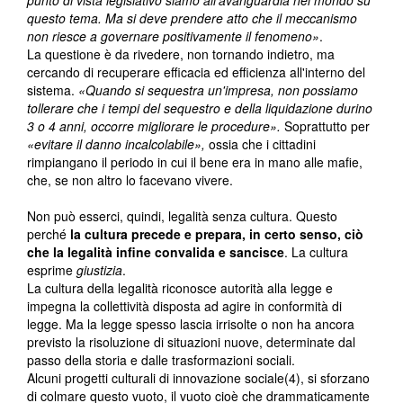
punto di vista legislativo siamo all'avanguardia nel mondo su
questo tema. Ma si deve prendere atto che il meccanismo
non riesce a governare positivamente il fenomeno»
.
La questione è da rivedere, non tornando indietro, ma
cercando di recuperare efficacia ed efficienza all'interno del
sistema.
«Quando si sequestra un'impresa, non possiamo
tollerare che i tempi del sequestro e della liquidazione durino
3 o 4 anni, occorre migliorare le procedure».
Soprattutto per
«evitare il danno incalcolabile»,
ossia che i cittadini
rimpiangano il periodo in cui il bene era in mano alle mafie,
che, se non altro lo facevano vivere.
Non può esserci, quindi, legalità senza cultura. Questo
perché
la cultura precede e prepara, in certo senso, ciò
che la legalità infine convalida e sancisce
. La cultura
esprime
giustizia
.
La cultura della legalità riconosce autorità alla legge e
impegna la collettività disposta ad agire in conformità di
legge. Ma la legge spesso lascia irrisolte o non ha ancora
previsto la risoluzione di situazioni nuove, determinate dal
passo della storia e dalle trasformazioni sociali.
Alcuni progetti culturali di innovazione sociale(4), si sforzano
di colmare questo vuoto, il vuoto cioè che drammaticamente