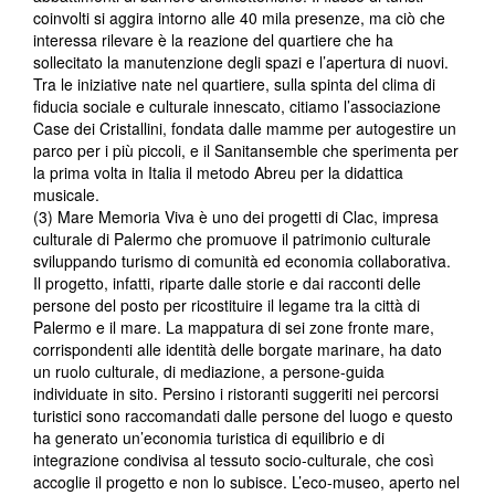
coinvolti si aggira intorno alle 40 mila presenze, ma ciò che
interessa rilevare è la reazione del quartiere che ha
sollecitato la manutenzione degli spazi e l’apertura di nuovi.
Tra le iniziative nate nel quartiere, sulla spinta del clima di
fiducia sociale e culturale innescato, citiamo l’associazione
Case dei Cristallini, fondata dalle mamme per autogestire un
parco per i più piccoli, e il Sanitansemble che sperimenta per
la prima volta in Italia il metodo Abreu per la didattica
musicale.
(3) Mare Memoria Viva è uno dei progetti di Clac, impresa
culturale di Palermo che promuove il patrimonio culturale
sviluppando turismo di comunità ed economia collaborativa.
Il progetto, infatti, riparte dalle storie e dai racconti delle
persone del posto per ricostituire il legame tra la città di
Palermo e il mare. La mappatura di sei zone fronte mare,
corrispondenti alle identità delle borgate marinare, ha dato
un ruolo culturale, di mediazione, a persone-guida
individuate in sito. Persino i ristoranti suggeriti nei percorsi
turistici sono raccomandati dalle persone del luogo e questo
ha generato un’economia turistica di equilibrio e di
integrazione condivisa al tessuto socio-culturale, che così
accoglie il progetto e non lo subisce. L’eco-museo, aperto nel