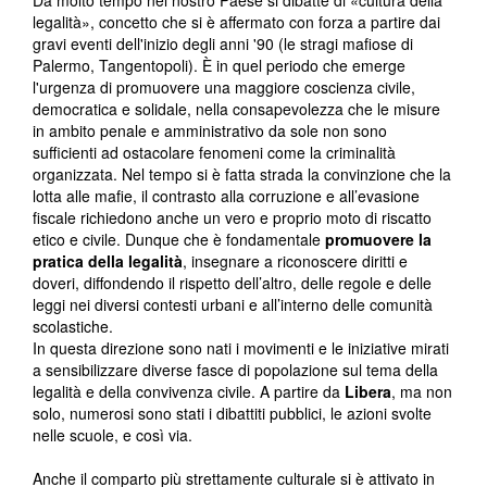
Da molto tempo nel nostro Paese si dibatte di «cultura della
legalità», concetto che si è affermato con forza a partire dai
gravi eventi dell'inizio degli anni '90 (le stragi mafiose di
Palermo, Tangentopoli). È in quel periodo che emerge
l'urgenza di promuovere una maggiore coscienza civile,
democratica e solidale, nella consapevolezza che le misure
in ambito penale e amministrativo da sole non sono
sufficienti ad ostacolare fenomeni come la criminalità
organizzata. Nel tempo si è fatta strada la convinzione che la
lotta alle mafie, il contrasto alla corruzione e all’evasione
fiscale richiedono anche un vero e proprio moto di riscatto
etico e civile. Dunque che è fondamentale
promuovere la
pratica della legalità
, insegnare a riconoscere diritti e
doveri, diffondendo il rispetto dell’altro, delle regole e delle
leggi nei diversi contesti urbani e all’interno delle comunità
scolastiche.
In questa direzione sono nati i movimenti e le iniziative mirati
a sensibilizzare diverse fasce di popolazione sul tema della
legalità e della convivenza civile. A partire da
Libera
, ma non
solo, numerosi sono stati i dibattiti pubblici, le azioni svolte
nelle scuole, e così via.
Anche il comparto più strettamente culturale si è attivato in