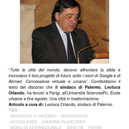
“
Tutte le città del mondo, devono affrontare la sfida e
incrociano il loro progetto di futuro sotto i nomi di Google e di
Ahmed. Connessione virtuale e umana
”. Condividiamo il
testo del discorso che
il sindaco di Palermo
,
Leoluca
Orlando
, ha tenuto a Parigi, all’Università SciencesPo, École
urbaine a fine agosto. Una città in trasformazione.
Articolo a cura di:
Leoluca Orlando, sindaco di Palermo
TAG:
MANIFESTA 12 PALERMO
BIODIVERSITÀ
ACCOGLIENZA
GIARDINO PLANETARIO
MOBILITÀ INTERNAZIONALE
IDENTITÀ
PATRIA