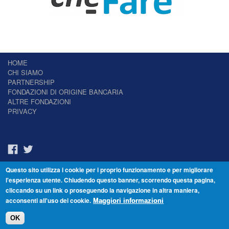
HOME
CHI SIAMO
PARTNERSHIP
FONDAZIONI DI ORIGINE BANCARIA
ALTRE FONDAZIONI
PRIVACY
Questo sito utilizza i cookie per i proprio funzionamento e per migliorare
Il Giornale delle Fondazioni - Periodico telematico
l'esperienza utente. Chiudendo questo banner, scorrendo questa pagina,
Reg. Tribunale n.7 del 22/07/2014 – ISSN 2421-2466
cliccando su un link o proseguendo la navigazione in altra maniera,
© Fondazione Venezia 2000 - Dorsoduro 3488/U - 30123 Venezia - Italia -
acconsenti all'uso dei cookie.
C.F. 94046390277
Maggiori informazioni
OK