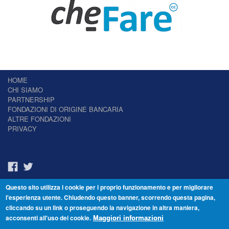
HOME
CHI SIAMO
PARTNERSHIP
FONDAZIONI DI ORIGINE BANCARIA
ALTRE FONDAZIONI
PRIVACY
Questo sito utilizza i cookie per i proprio funzionamento e per migliorare
Il Giornale delle Fondazioni - Periodico telematico
l'esperienza utente. Chiudendo questo banner, scorrendo questa pagina,
Reg. Tribunale n.7 del 22/07/2014 – ISSN 2421-2466
cliccando su un link o proseguendo la navigazione in altra maniera,
© Fondazione Venezia 2000 - Dorsoduro 3488/U - 30123 Venezia - Italia -
acconsenti all'uso dei cookie.
C.F. 94046390277
Maggiori informazioni