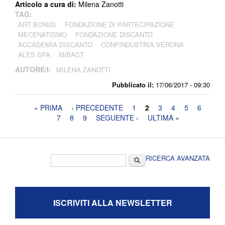
Articolo a cura di:
Milena Zanotti
TAG:
ART BONUS
FONDAZIONE DI PARTECIPAZIONE
MECENATISMO
FONDAZIONE DISCANTO
ACCADEMIA DISCANTO
CONFINDUSTRIA VERONA
ALES SPA
MIBACT
AUTORE/I:
MILENA ZANOTTI
Pubblicato il:
17/06/2017 - 09:30
Pagine
« PRIMA
‹ PRECEDENTE
1
2
3
4
5
6
7
8
9
SEGUENTE ›
ULTIMA »
Form di ricerca
Cerca
RICERCA AVANZATA
ISCRIVITI ALLA NEWSLETTER