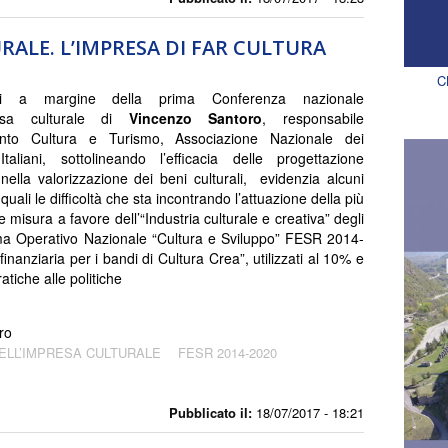
ALE. L’IMPRESA DI FAR CULTURA
C
ioni a margine della prima Conferenza nazionale
resa culturale di
Vincenzo Santoro
, responsabile
ento Cultura e Turismo, Associazione Nazionale dei
aliani, sottolineando l’efficacia delle progettazione
 nella valorizzazione dei beni culturali, evidenzia alcuni
i quali le difficoltà che sta incontrando l’attuazione della più
 misura a favore dell’“Industria culturale e creativa” degli
ma Operativo Nazionale “Cultura e Sviluppo” FESR 2014-
finanziaria per i bandi di Cultura Crea”, utilizzati al 10% e
tiche alle politiche
ro
ELL’IMPRESA CULTURALE
FESR 2014-2020
Pubblicato il:
18/07/2017 - 18:21