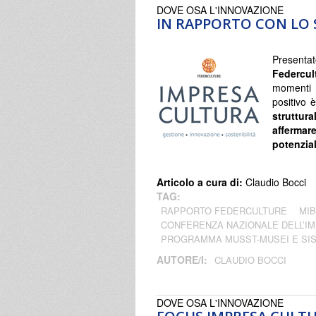
DOVE OSA L'INNOVAZIONE
IN RAPPORTO CON LO 
Present
Federcul
momenti p
positivo 
struttur
affermar
potenzial
Articolo a cura di:
Claudio Bocci
TAG:
RAPPORTO FEDERCULTURE
MI
CONFERENZA NAZIONALE DELL’I
PROGRAMMA MUSST-MUSEI E SIS
AUTORE/I:
CLAUDIO BOCCI
DOVE OSA L'INNOVAZIONE