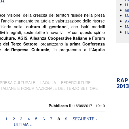
SA
L
G
ce ‘visione’ della crescita dei territori risiede nella presa
M
 l’anello mancante tra tutela e valorizzazione delle risorse
A
risiede nella ‘
cultura di gestione’
, che ispiri modelli
M
ivi integrati, sostenibili e innovativi. E’ con questo spirito
F
rculture, AGIS, Alleanza Cooperative Italiane e Forum
e del Terzo Settore
, organizzano la
prima
Conferenza
e dell’Impresa Culturale,
in programma a
L’Aquila
RAP
MPRESA CULTURALE
L’AQUILA
FEDERCULTURE
2013
ITALIANE E FORUM NAZIONALE DEL TERZO SETTORE
Pubblicato il:
16/06/2017 - 19:19
1
2
3
4
5
6
7
8
9
SEGUENTE ›
ULTIMA »