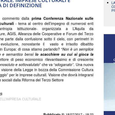
RALE. IMPRESE CULTURALI E
L
A DI DEFINIZIONE
C
P
o commento dalla
prima Conferenza Nazionale sulle
culturali
- tema al centro dell’impegno di numerosi enti
lantropia istituzionale- organizzata a L’Aquila da
ure, AGIS, Alleanza delle Cooperative e Forum del Terzo
he parte dalla confusione sotto il cielo, con perimetri in
evoluzione, nonostante il vasto e irrisolto dibattito
in Europa: di cosa stiamo parlando? “
Non è un semplice
co e semantico bensì
lo scacchiere su cui si gioca la
ettore di peso economico rilevantissimo e di crescente
nosciuto e sottovalutato
” che va “
sdoganato”
. Una nuova
la visione della Legge in bozza della Commissione Cultura
ggio” per le imprese culturali. Visione che dovrà integrarsi
 sociali dalla Riforma del Terzo Settore
di
ELL’IMPRESA CULTURALE
Pubblicato il:
18/07/2017 - 18:23