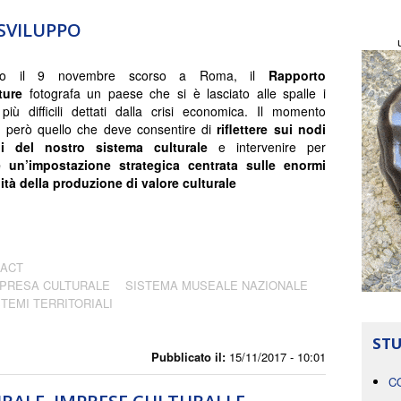
SVILUPPO
ato il 9 novembre scorso a Roma, il
Rapporto
ture
fotografa un paese che si è lasciato alle spalle i
iù difficili dettati dalla crisi economica. Il momento
è però quello che deve consentire di
riflettere sui nodi
ali del nostro sistema culturale
e intervenire per
e un’impostazione strategica centrata sulle enormi
ità della produzione di valore culturale
BACT
MPRESA CULTURALE
SISTEMA MUSEALE NAZIONALE
TEMI TERRITORIALI
STU
Pubblicato il:
15/11/2017 - 10:01
C