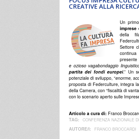
FOCUS IMPRESA CULTU
CREATIVE ALLA RICERC
Un prim
imprese 
della fi
Federcult
Settore c
continua 
presente 
e ozioso vagabondaggio linguisti
partita dei fondi europei
.” Un s
potenziale di sviluppo, “
enorme, sco
proposta di Federculture, integra 
della Camera, con “fiscalità di vanta
con lo scenario aperto sulle Imprese
Articolo a cura di:
Franco Broccar
TAG:
CONFERENZA NAZIONALE D
AUTORE/I:
FRANCO BROCCARDI