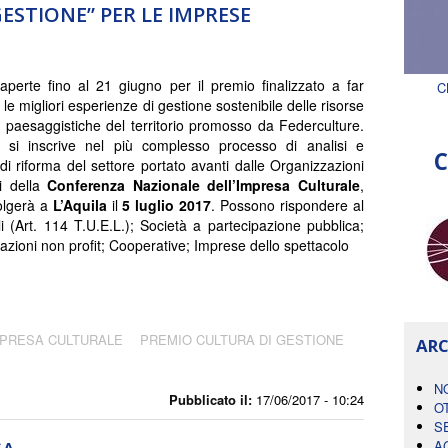
ESTIONE” PER LE IMPRESE
i aperte fino al 21 giugno per il premio finalizzato a far
C
e migliori esperienze di gestione sostenibile delle risorse
 e paesaggistiche del territorio promosso da Federculture.
o si inscrive nel più complesso processo di analisi e
C
di riforma del settore portato avanti dalle Organizzazioni
i della
Conferenza Nazionale dell’Impresa Culturale
,
olgerà a
L’Aquila
il
5 luglio 2017
. Possono rispondere al
li (Art. 114 T.U.E.L.); Società a partecipazione pubblica;
azioni non profit; Cooperative; Imprese dello spettacolo
MPRESA CULTURALE
PREMIO CULTURA DI GESTIONE
ARC
N
Pubblicato il:
17/06/2017 - 10:24
O
S
A