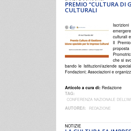
PREMIO “CULTURA DI G
CULTURALI
Iscrizion
emergere l
culturali
Il Premi
proposta 
Promotric
che si sv
bando le Istituzioni/aziende specia
Fondazioni; Associazioni e organizz
Articolo a cura di:
Redazione
TAG:
CONFERENZA NAZIONALE DELL’I
AUTORE/I:
REDAZIONE
NOTIZIE