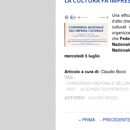
LA CULTURA FA IMPRE
Una effica
d’atto che
culturali 
organizzat
che
Fede
Nazional
Nazional
mercoledì 5 luglio
Articolo a cura di:
Claudio Bocci
TAG:
CONFERENZA NAZIONALE DELL’I
AGIS
ALLEANZA COOPERATIVE 
AUTORE/I:
CLAUDIO BOCCI
Pagine
« PRIMA
‹ PRECEDENTE