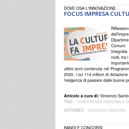
DOVE OSA L'INNOVAZIONE
FOCUS IMPRESA CULTUR
Rifless
dell’imp
Dipartim
Comuni It
integrata
nodi, tra 
importante
ultimi anni contenuta nel Program
2020, i cui 114 milioni di dotazione 
l’esigenza di passare dalle buone pra
Articolo a cura di:
Vincenzo Santo
TAG:
CONFERENZA NAZIONALE D
AUTORE/I:
VINCENZO SANTORO
BANDI E CONCORSI