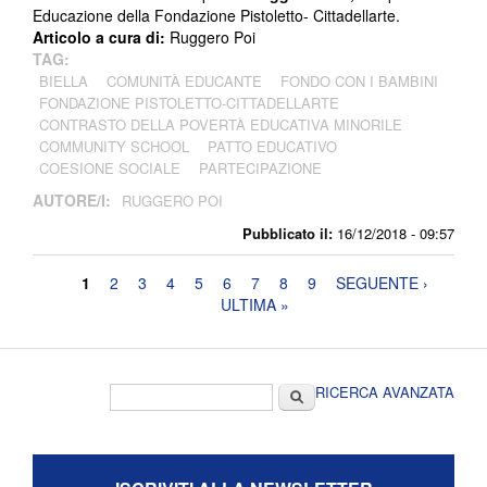
Educazione della Fondazione Pistoletto- Cittadellarte.
Articolo a cura di:
Ruggero Poi
TAG:
BIELLA
COMUNITÀ EDUCANTE
FONDO CON I BAMBINI
FONDAZIONE PISTOLETTO-CITTADELLARTE
CONTRASTO DELLA POVERTÀ EDUCATIVA MINORILE
COMMUNITY SCHOOL
PATTO EDUCATIVO
COESIONE SOCIALE
PARTECIPAZIONE
AUTORE/I:
RUGGERO POI
Pubblicato il:
16/12/2018 - 09:57
Pagine
1
2
3
4
5
6
7
8
9
SEGUENTE ›
ULTIMA »
Form di ricerca
Cerca
RICERCA AVANZATA