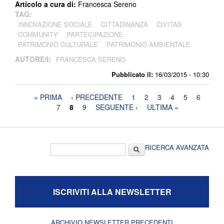
Articolo a cura di:
Francesca Sereno
TAG:
INNOVAZIONE SOCIALE
CITTADINANZA
CIVITAS
COMMUNITY
PARTECIPAZIONE
PATRIMONIO CULTURALE
PATRIMONIO AMBIENTALE
AUTORE/I:
FRANCESCA SERENO
Pubblicato il:
16/03/2015 - 10:30
Pagine
« PRIMA
‹ PRECEDENTE
1
2
3
4
5
6
7
8
9
SEGUENTE ›
ULTIMA »
Form di ricerca
Cerca
RICERCA AVANZATA
ISCRIVITI ALLA NEWSLETTER
ARCHIVIO NEWSLETTER PRECEDENTI