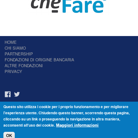
HOME
CHI SIAMO
PARTNERSHIP
FONDAZIONI DI ORIGINE BANCARIA
ALTRE FONDAZIONI
PRIVACY
Questo sito utilizza i cookie per i proprio funzionamento e per migliorare
Il Giornale delle Fondazioni - Periodico telematico
l'esperienza utente. Chiudendo questo banner, scorrendo questa pagina,
Reg. Tribunale n.7 del 22/07/2014 – ISSN 2421-2466
cliccando su un link o proseguendo la navigazione in altra maniera,
© Fondazione Venezia 2000 - Dorsoduro 3488/U - 30123 Venezia - Italia -
acconsenti all'uso dei cookie.
C.F. 94046390277
Maggiori informazioni
OK