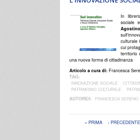
L'INNOVAZIONE SOCIAL
In librer
sociale 
Agosti
sull'inno
culturale 
cui protag
territori
una nuova forma di cittadinanza
Articolo a cura di:
Francesca Ser
TAG:
INNOVAZIONE SOCIALE
CITTAD
PATRIMONIO CULTURALE
PATRI
AUTORE/I:
FRANCESCA SERENO
Pagine
« PRIMA
‹ PRECEDENTE