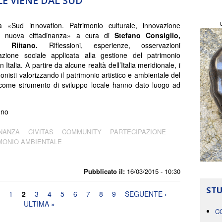
E VIENE DAL SUD
ia «Sud innovation. Patrimonio culturale, innovazione
e nuova cittadinanza» a cura di
Stefano Consiglio,
no Riitano.
Riflessioni, esperienze, osservazioni
vazione sociale applicata alla gestione del patrimonio
in Italia. A partire da alcune realtà dell’Italia meridionale, i
onisti valorizzando il patrimonio artistico e ambientale del
o come strumento di sviluppo locale hanno dato luogo ad
eno
INANZA
CIVITAS
COMMUNITY
PARTECIPAZIONE
MONIO AMBIENTALE
Pubblicato il:
16/03/2015 - 10:30
STU
1
2
3
4
5
6
7
8
9
SEGUENTE ›
ULTIMA »
C