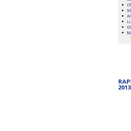
O
S
A
L
G
M
RAP
2013