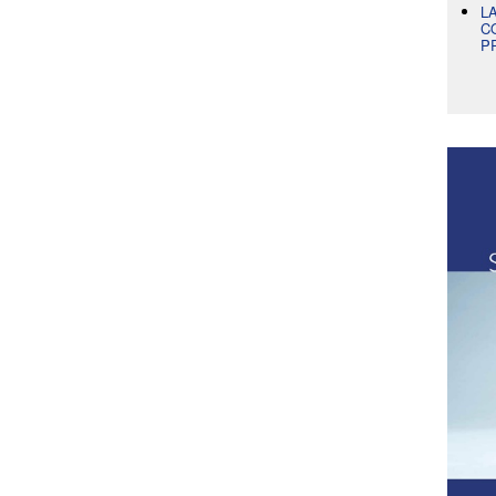
L
C
P