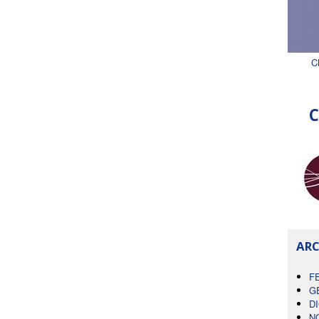
C
C
ARC
F
G
D
N