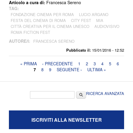
Articolo a cura di:
Francesca Sereno
TAG:
FONDAZIONE CINEMA PER ROMA
LUCIO ARGANO
FESTA DEL CINEMA DI ROMA
CITY FEST
MIA
CITTÀ CREATIVA PER IL CINEMA UNESCO
AUDIOVISIVO
ROMA FICTION FEST
AUTORE/I:
FRANCESCA SERENO
Pubblicato il:
15/01/2016 - 12:52
Pagine
« PRIMA
‹ PRECEDENTE
1
2
3
4
5
6
7
8
9
SEGUENTE ›
ULTIMA »
Form di ricerca
Cerca
RICERCA AVANZATA
ISCRIVITI ALLA NEWSLETTER