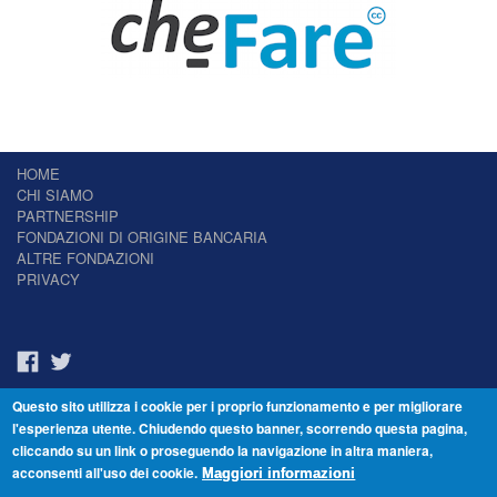
HOME
CHI SIAMO
PARTNERSHIP
FONDAZIONI DI ORIGINE BANCARIA
ALTRE FONDAZIONI
PRIVACY
Questo sito utilizza i cookie per i proprio funzionamento e per migliorare
Il Giornale delle Fondazioni - Periodico telematico
l'esperienza utente. Chiudendo questo banner, scorrendo questa pagina,
Reg. Tribunale n.7 del 22/07/2014 – ISSN 2421-2466
cliccando su un link o proseguendo la navigazione in altra maniera,
© Fondazione Venezia 2000 - Dorsoduro 3488/U - 30123 Venezia - Italia -
acconsenti all'uso dei cookie.
C.F. 94046390277
Maggiori informazioni