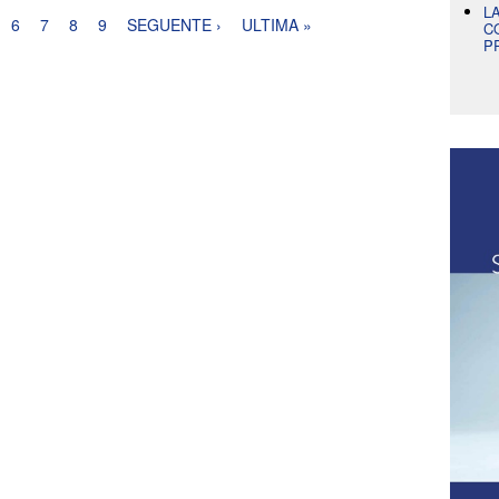
L
6
7
8
9
SEGUENTE ›
ULTIMA »
C
P