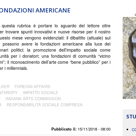
 FONDAZIONI AMERICANE
questa rubrica è portare lo sguardo del lettore oltre
r trovare spunti innovativi e nuove risorse per il nostro
esto mese vengono evidenziati: il dibattito (attuale) sul
e possono avere le fondazioni americane alla luce dei
nari politici; la promozione dell’impatto sociale come
unità per i donatori; una fondazioni di comunità “vicino
ni”; il riconoscimento dell’arte come “bene pubblico” per i
er i millennials.
LKER
FOREIGN AFFAIRS
ANTHROPY
IMPATTO SOCIALE
N
INDIANA ARTS COMMISSION
A
RESPONSABILITÀ SOCIALE D’IMPRESA
STU
Pubblicato il:
15/11/2018 - 08:00
C