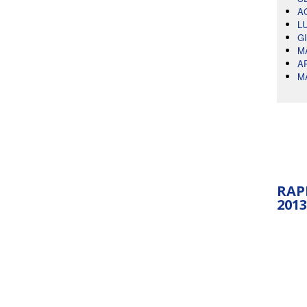
A
L
G
M
A
M
RAP
2013