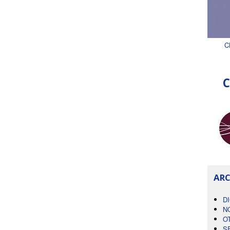
C
C
ARC
D
N
O
S