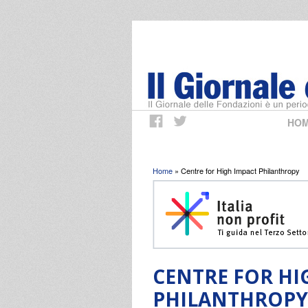
HO
Tu sei qui
Home
» Centre for High Impact Philanthropy
CENTRE FOR HI
PHILANTHROPY