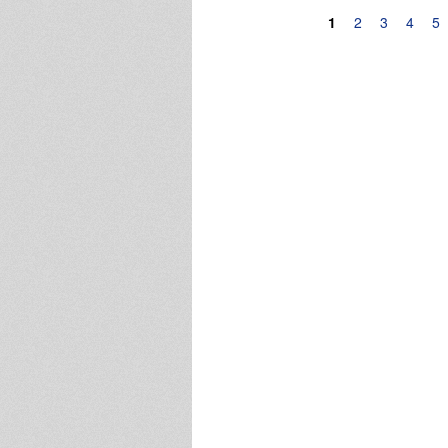
Pagine
1
2
3
4
5