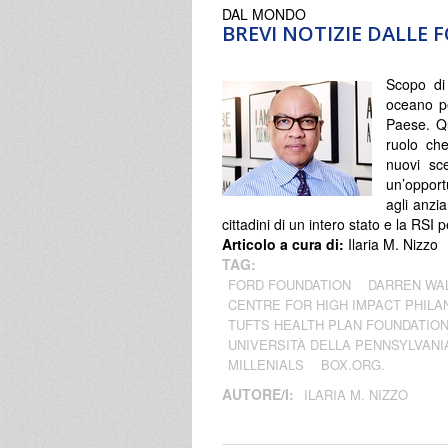
DAL MONDO
BREVI NOTIZIE DALLE
Scopo di 
oceano pe
Paese. Qu
ruolo ch
nuovi sce
un’opport
agli anzia
cittadini di un intero stato e la RSI p
Articolo a cura di:
Ilaria M. Nizzo
TAG:
FORD FOUNDATION
DARREN WA
CENTRE FOR HIGH IMPACT PHIL
TUFTS HEALTH PLAN FOUNDATIO
UNIVERSITÀ DELLA PENNSYLVANI
MILLENIALS
BOX.ORG.
AUTORE/I:
ILARIA M. NIZZO