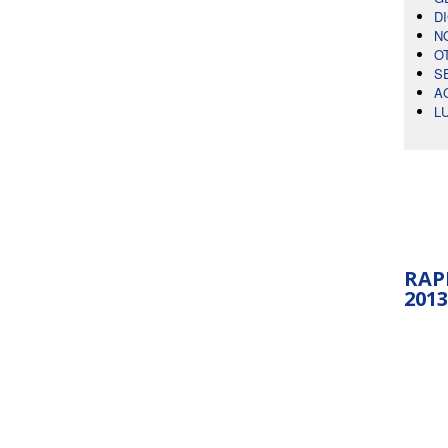
D
N
O
S
A
L
RAP
2013