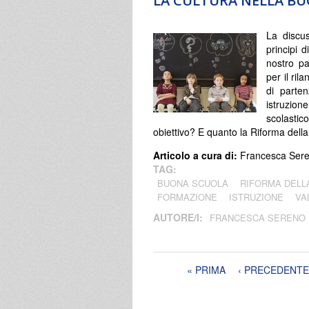
LA CULTURA NELLA B
La discus
principi d
nostro pa
per il ri
di parten
istruzion
scolasti
obiettivo? E quanto la Riforma del
Articolo a cura di:
Francesca Ser
TAG:
BUONA SCUOLA
RIFORMA DELL
FORMAZIONE
ISTRUZIONE
VA
AUTORE/I:
FRANCESCA SERENO
Pagine
« PRIMA
‹ PRECEDENTE