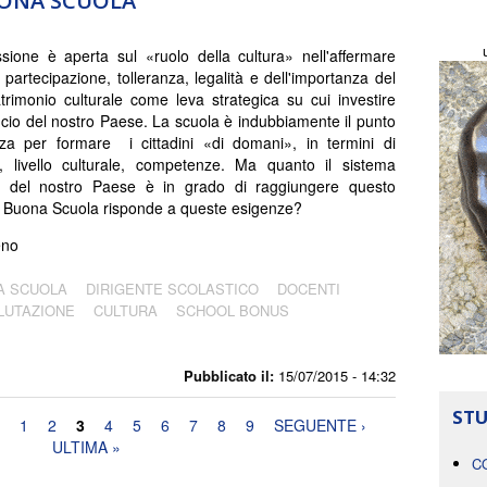
UONA SCUOLA
sione è aperta sul «ruolo della cultura» nell'affermare
i partecipazione, tolleranza, legalità e dell'importanza del
trimonio culturale come leva strategica su cui investire
lancio del nostro Paese. La scuola è indubbiamente il punto
za per formare i cittadini «di domani», in termini di
e, livello culturale, competenze. Ma quanto il sistema
co del nostro Paese è in grado di raggiungere questo
la Buona Scuola risponde a queste esigenze?
eno
A SCUOLA
DIRIGENTE SCOLASTICO
DOCENTI
LUTAZIONE
CULTURA
SCHOOL BONUS
Pubblicato il:
15/07/2015 - 14:32
STU
1
2
3
4
5
6
7
8
9
SEGUENTE ›
ULTIMA »
C