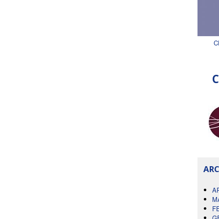
C
C
ARC
A
M
F
G