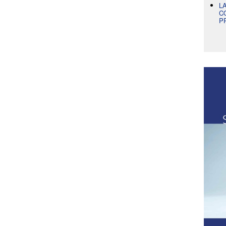
L
C
P