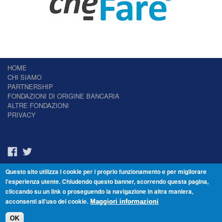
HOME
CHI SIAMO
PARTNERSHIP
FONDAZIONI DI ORIGINE BANCARIA
ALTRE FONDAZIONI
PRIVACY
Questo sito utilizza i cookie per i proprio funzionamento e per migliorare
Il Giornale delle Fondazioni - Periodico telematico
l'esperienza utente. Chiudendo questo banner, scorrendo questa pagina,
Reg. Tribunale n.7 del 22/07/2014 – ISSN 2421-2466
cliccando su un link o proseguendo la navigazione in altra maniera,
© Fondazione Venezia 2000 - Dorsoduro 3488/U - 30123 Venezia - Italia -
acconsenti all'uso dei cookie.
C.F. 94046390277
Maggiori informazioni
OK