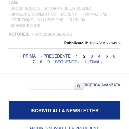
TAG:
BUONA SCUOLA
RIFORMA DELLA SCUOLA
DIRIGENTE SCOLASTICO
DOCENTI
FORMAZIONE
ISTRUZIONE
VALUTAZIONE
CULTURA
SCHOOL BONUS
AUTORE/I:
FRANCESCA SERENO
Pubblicato il:
15/07/2015 - 14:32
Pagine
« PRIMA
‹ PRECEDENTE
1
2
3
4
5
6
7
8
9
SEGUENTE ›
ULTIMA »
Form di ricerca
Cerca
RICERCA AVANZATA
ISCRIVITI ALLA NEWSLETTER
ARCHIVIO NEWSLETTER PRECEDENTI