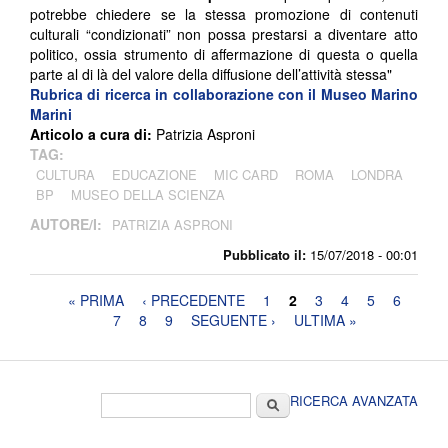
potrebbe chiedere se la stessa promozione di contenuti
culturali “condizionati” non possa prestarsi a diventare atto
politico, ossia strumento di affermazione di questa o quella
parte al di là del valore della diffusione dell’attività stessa"
Rubrica di ricerca in collaborazione con il Museo Marino
Marini
Articolo a cura di:
Patrizia Asproni
TAG:
CULTURA
EDUCAZIONE
MIC CARD
ROMA
LONDRA
BP
MUSEO DELLA SCIENZA
AUTORE/I:
PATRIZIA ASPRONI
Pubblicato il:
15/07/2018 - 00:01
Pagine
« PRIMA
‹ PRECEDENTE
1
2
3
4
5
6
7
8
9
SEGUENTE ›
ULTIMA »
Form di ricerca
Cerca
RICERCA AVANZATA