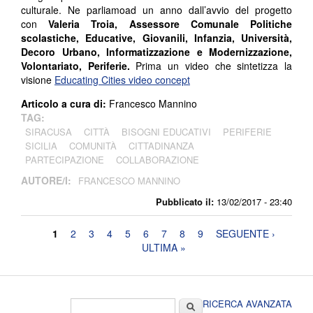
culturale. Ne parliamoad un anno dall’avvio del progetto
con
Valeria Troia, Assessore Comunale Politiche
scolastiche, Educative, Giovanili, Infanzia, Università,
Decoro Urbano, Informatizzazione e Modernizzazione,
Volontariato, Periferie.
Prima un video che sintetizza la
visione
Educating Cities video concept
Articolo a cura di:
Francesco Mannino
TAG:
SIRACUSA
CITTÀ
BISOGNI EDUCATIVI
PERIFERIE
SICILIA
COMUNITÀ
CITTADINANZA
PARTECIPAZIONE
COLLABORAZIONE
AUTORE/I:
FRANCESCO MANNINO
Pubblicato il:
13/02/2017 - 23:40
Pagine
1
2
3
4
5
6
7
8
9
SEGUENTE ›
ULTIMA »
Form di ricerca
Cerca
RICERCA AVANZATA