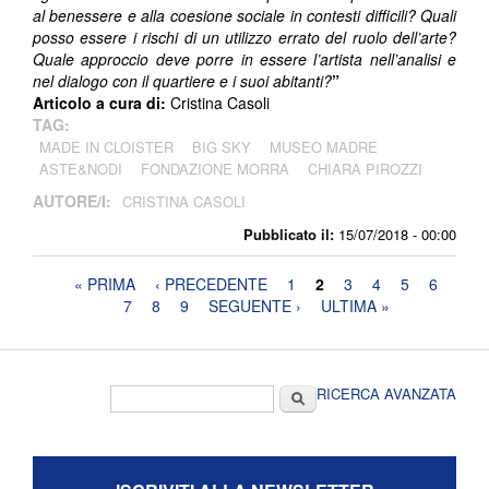
al benessere e alla coesione sociale in contesti difficili? Quali
posso essere i rischi di un utilizzo errato del ruolo dell’arte?
Quale approccio deve porre in essere l’artista nell’analisi e
nel dialogo con il quartiere e i suoi abitanti?
”
Articolo a cura di:
Cristina Casoli
TAG:
MADE IN CLOISTER
BIG SKY
MUSEO MADRE
ASTE&NODI
FONDAZIONE MORRA
CHIARA PIROZZI
AUTORE/I:
CRISTINA CASOLI
Pubblicato il:
15/07/2018 - 00:00
Pagine
« PRIMA
‹ PRECEDENTE
1
2
3
4
5
6
7
8
9
SEGUENTE ›
ULTIMA »
Form di ricerca
Cerca
RICERCA AVANZATA