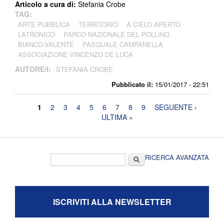
Articolo a cura di:
Stefania Crobe
TAG:
ARTE PUBBLICA
TERRITORIO
A CIELO APERTO
LATRONICO
PARCO NAZIONALE DEL POLLINO
BIANCO-VALENTE
PASQUALE CAMPANELLA
ASSOCIAZIONE VINCENZO DE LUCA
AUTORE/I:
STEFANIA CROBE
Pubblicato il:
15/01/2017 - 22:51
Pagine
1
2
3
4
5
6
7
8
9
SEGUENTE ›
ULTIMA »
Form di ricerca
Cerca
RICERCA AVANZATA
ISCRIVITI ALLA NEWSLETTER