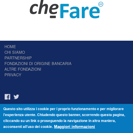
HOME
CHI SIAMO
PARTNERSHIP
FONDAZIONI DI ORIGINE BANCARIA
ALTRE FONDAZIONI
PRIVACY
Questo sito utilizza i cookie per i proprio funzionamento e per migliorare
Il Giornale delle Fondazioni - Periodico telematico
l'esperienza utente. Chiudendo questo banner, scorrendo questa pagina,
Reg. Tribunale n.7 del 22/07/2014 – ISSN 2421-2466
cliccando su un link o proseguendo la navigazione in altra maniera,
© Fondazione Venezia 2000 - Dorsoduro 3488/U - 30123 Venezia - Italia -
acconsenti all'uso dei cookie.
C.F. 94046390277
Maggiori informazioni