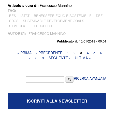
Articolo a cura di:
Francesco Mannino
TAG:
BES
ISTAT
BENESSERE EQUO E SOSTENIBILE
DEF
SDGS
SUSTAINABLE DEVELOPMENT GOALS
SYMBOLA
FEDERCULTURE
AUTORE/I:
FRANCESCO MANNINO
Pubblicato il:
15/01/2018 - 00:01
Pagine
« PRIMA
‹ PRECEDENTE
1
2
3
4
5
6
7
8
9
SEGUENTE ›
ULTIMA »
Form di ricerca
Cerca
RICERCA AVANZATA
ISCRIVITI ALLA NEWSLETTER