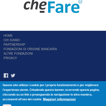
HOME
CHI SIAMO
PARTNERSHIP
FONDAZIONI DI ORIGINE BANCARIA
ALTRE FONDAZIONI
PRIVACY
Questo sito utilizza i cookie per i proprio funzionamento e per migliorare
Il Giornale delle Fondazioni - Periodico telematico
l'esperienza utente. Chiudendo questo banner, scorrendo questa pagina,
Reg. Tribunale n.7 del 22/07/2014 – ISSN 2421-2466
cliccando su un link o proseguendo la navigazione in altra maniera,
© Fondazione Venezia 2000 - Dorsoduro 3488/U - 30123 Venezia - Italia -
acconsenti all'uso dei cookie.
C.F. 94046390277
Maggiori informazioni