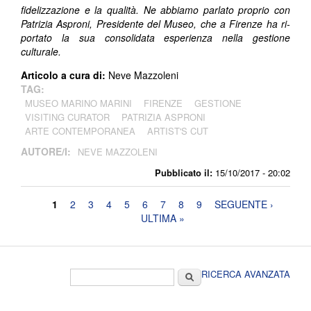
fidelizzazione e la qualità. Ne abbiamo parlato proprio con
Patrizia Asproni, Presidente del Museo, che a Firenze ha ri-
portato la sua consolidata esperienza nella gestione
culturale.
Articolo a cura di:
Neve Mazzoleni
TAG:
MUSEO MARINO MARINI
FIRENZE
GESTIONE
VISITING CURATOR
PATRIZIA ASPRONI
ARTE CONTEMPORANEA
ARTIST'S CUT
AUTORE/I:
NEVE MAZZOLENI
Pubblicato il:
15/10/2017 - 20:02
Pagine
1
2
3
4
5
6
7
8
9
SEGUENTE ›
ULTIMA »
Form di ricerca
Cerca
RICERCA AVANZATA