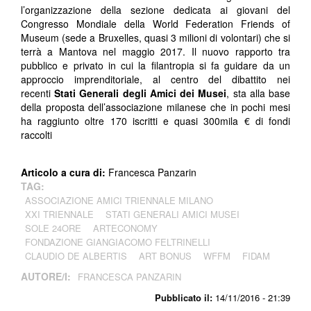
l’organizzazione della sezione dedicata ai giovani del
Congresso Mondiale della World Federation Friends of
Museum (sede a Bruxelles, quasi 3 milioni di volontari) che si
terrà a Mantova nel maggio 2017. Il nuovo rapporto tra
pubblico e privato in cui la filantropia si fa guidare da un
approccio imprenditoriale, al centro del dibattito nei
recenti
Stati Generali degli Amici dei Musei
, sta alla base
della proposta dell’associazione milanese che in pochi mesi
ha raggiunto oltre 170 iscritti e quasi 300mila € di fondi
raccolti
Articolo a cura di:
Francesca Panzarin
TAG:
ASSOCIAZIONE AMICI TRIENNALE MILANO
XXI TRIENNALE
STATI GENERALI AMICI MUSEI
SOLE 24ORE
ARTECONOMY
FONDAZIONE GIANGIACOMO FELTRINELLI
CLAUDIO DE ALBERTIS
ART BONUS
WFFM
FIDAM
AUTORE/I:
FRANCESCA PANZARIN
Pubblicato il:
14/11/2016 - 21:39