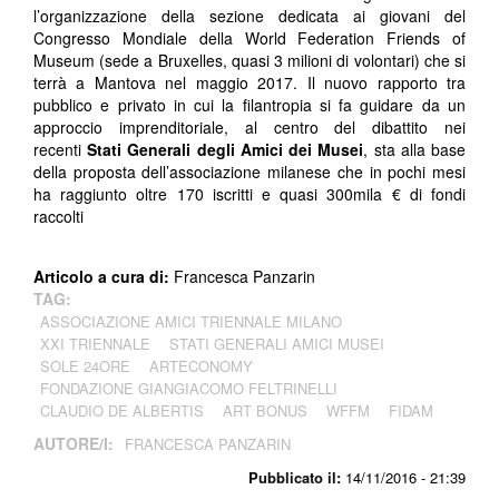
l’organizzazione della sezione dedicata ai giovani del
Congresso Mondiale della World Federation Friends of
Museum (sede a Bruxelles, quasi 3 milioni di volontari) che si
terrà a Mantova nel maggio 2017. Il nuovo rapporto tra
pubblico e privato in cui la filantropia si fa guidare da un
approccio imprenditoriale, al centro del dibattito nei
recenti
Stati Generali degli Amici dei Musei
, sta alla base
della proposta dell’associazione milanese che in pochi mesi
ha raggiunto oltre 170 iscritti e quasi 300mila € di fondi
raccolti
Articolo a cura di:
Francesca Panzarin
TAG:
ASSOCIAZIONE AMICI TRIENNALE MILANO
XXI TRIENNALE
STATI GENERALI AMICI MUSEI
SOLE 24ORE
ARTECONOMY
FONDAZIONE GIANGIACOMO FELTRINELLI
CLAUDIO DE ALBERTIS
ART BONUS
WFFM
FIDAM
AUTORE/I:
FRANCESCA PANZARIN
Pubblicato il:
14/11/2016 - 21:39