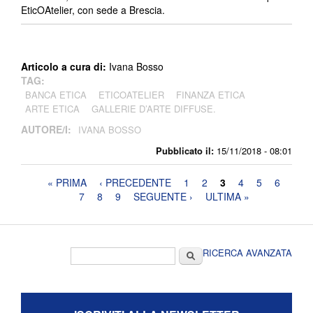
EticOAtelier, con sede a Brescia.
Articolo a cura di:
Ivana Bosso
TAG:
BANCA ETICA
ETICOATELIER
FINANZA ETICA
ARTE ETICA
GALLERIE D’ARTE DIFFUSE.
AUTORE/I:
IVANA BOSSO
Pubblicato il:
15/11/2018 - 08:01
Pagine
« PRIMA
‹ PRECEDENTE
1
2
3
4
5
6
7
8
9
SEGUENTE ›
ULTIMA »
Form di ricerca
Cerca
RICERCA AVANZATA