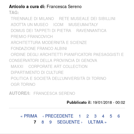
Articolo a cura di:
Francesca Sereno
TAG:
TRIENNALE DI MILANO
RETE MUSEALE DEI SIBILLINI
ADOTTA UN MUSEO
ICOM
MUSEUM4ITALY
DOMUS DEI TAPPETI DI PIETRA
RAVENNANTICA
PREMIO FRANCOVICH
ARCHITETTURA MODERNITÀ E SCIENZE
FONDAZIONE FRANCO ALBINI
ORDINE DEGLI ARCHITETTI PIANIFICATORI PAESAGGISTI E
CONSERVATORI DELLA PROVINCIA DI GENOVA
MAXXI
CORPORATE ART COLLECTION
DIPARTIMENTO DI CULTURE
POLITICA E SOCIETÀ DELL’UNIVERSITÀ DI TORINO
OGR TORINO
AUTORE/I:
FRANCESCA SERENO
Pubblicato il:
19/01/2018 - 00:02
Pagine
« PRIMA
‹ PRECEDENTE
1
2
3
4
5
6
7
8
9
SEGUENTE ›
ULTIMA »