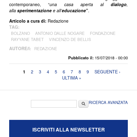
contemporaneo, “
una casa aperta al
dialogo
,
alla
sperimentazione
e all’
educazione
”
.
Articolo a cura di:
Redazione
TAG:
BOLZANO
ANTONIO DALLE NOGARE
FONDAZIONE
RAYYANE TABET
VINCENZO DE BELLIS
AUTORE/I:
REDAZIONE
Pubblicato il:
15/07/2018 - 00:00
Pagine
1
2
3
4
5
6
7
8
9
SEGUENTE ›
ULTIMA »
Form di ricerca
Cerca
RICERCA AVANZATA
ISCRIVITI ALLA NEWSLETTER