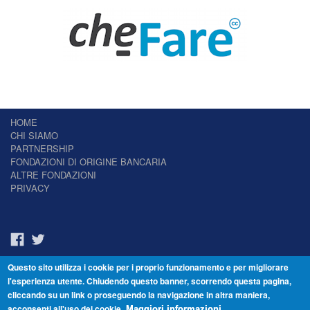
HOME
CHI SIAMO
PARTNERSHIP
FONDAZIONI DI ORIGINE BANCARIA
ALTRE FONDAZIONI
PRIVACY
Questo sito utilizza i cookie per i proprio funzionamento e per migliorare
Il Giornale delle Fondazioni - Periodico telematico
l'esperienza utente. Chiudendo questo banner, scorrendo questa pagina,
Reg. Tribunale n.7 del 22/07/2014 – ISSN 2421-2466
cliccando su un link o proseguendo la navigazione in altra maniera,
© Fondazione Venezia 2000 - Dorsoduro 3488/U - 30123 Venezia - Italia -
acconsenti all'uso dei cookie.
C.F. 94046390277
Maggiori informazioni