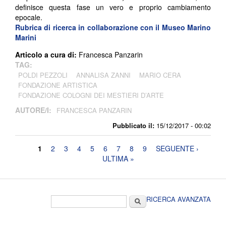
definisce questa fase un vero e proprio cambiamento
epocale.
Rubrica di ricerca in collaborazione con il Museo Marino
Marini
Articolo a cura di:
Francesca Panzarin
TAG:
POLDI PEZZOLI
ANNALISA ZANNI
MARIO CERA
FONDAZIONE ARTISTICA
FONDAZIONE COLOGNI DEI MESTIERI D’ARTE
AUTORE/I:
FRANCESCA PANZARIN
Pubblicato il:
15/12/2017 - 00:02
Pagine
1
2
3
4
5
6
7
8
9
SEGUENTE ›
ULTIMA »
Form di ricerca
Cerca
RICERCA AVANZATA