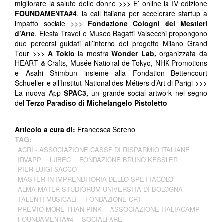
migliorare la salute delle donne >>> E’ online la IV edizione
FOUNDAMENTA#4
, la call italiana per accelerare startup a
impatto sociale >>>
Fondazione Cologni dei Mestieri
d’Arte
, Elesta Travel e Museo Bagatti Valsecchi propongono
due percorsi guidati all’interno del progetto Milano Grand
Tour >>>
A Tokio
la mostra
Wonder Lab,
organizzata da
HEART & Crafts, Musée National de Tokyo, NHK Promotions
e Asahi Shimbun insieme alla Fondation Bettencourt
Schueller e all’Institut National des Métiers d’Art di Parigi >>>
La nuova App
SPAC3,
un grande social artwork nel segno
del
Terzo Paradiso di Michelangelo Pistoletto
Articolo a cura di:
Francesca Sereno
TAG:
ACRI - ASSOCIAZIONE CASSE DI RISPARMIO ITALIANE
IRVAPP
LUBEC
FONDAZIONE BRUNO KESSLER
PIER LUIGI SACCO
MASTER IN IMPRENDITORIA DELLO SPETTACOLO
ALMA MATER STUDIORUM UNIVERSITÀ DI BOLOGNA
TALENTI MUSICALI
FONDAZIONE CRT
PREMIO MORE THAN PINK
ASSOCIAZIONE ITALIACAMP
FOUNDAMENTA#4
SOCIALFARE