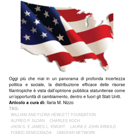
Oggi più che mai in un panorama di profonda incertezza
politica e sociale, la distribuzione efficace delle risorse
filantropiche è vista dall’opinione pubblica statunitense come
un’opportunità di cambiamento, dentro e fuori gli Stati Uniti.
Articolo a cura di:
Ilaria M. Nizzo
TAG:
WILLIAM AND FLORA HEWLETT FOUNDATION
ALFRED P. SLOAN
CHARLES KOCH
JHON S. E JAMES L. KNIGHT
LAURA E JOHN ARNOLD
FONDO DEMOCRAZIA
OMIDYAR NETWORK