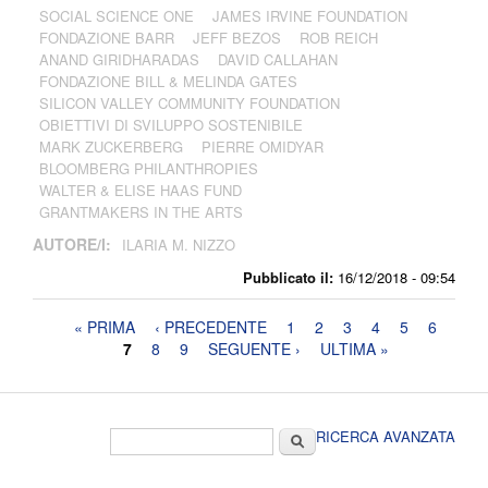
SOCIAL SCIENCE ONE
JAMES IRVINE FOUNDATION
FONDAZIONE BARR
JEFF BEZOS
ROB REICH
ANAND GIRIDHARADAS
DAVID CALLAHAN
FONDAZIONE BILL & MELINDA GATES
SILICON VALLEY COMMUNITY FOUNDATION
OBIETTIVI DI SVILUPPO SOSTENIBILE
MARK ZUCKERBERG
PIERRE OMIDYAR
BLOOMBERG PHILANTHROPIES
WALTER & ELISE HAAS FUND
GRANTMAKERS IN THE ARTS
AUTORE/I:
ILARIA M. NIZZO
Pubblicato il:
16/12/2018 - 09:54
Pagine
« PRIMA
‹ PRECEDENTE
1
2
3
4
5
6
7
8
9
SEGUENTE ›
ULTIMA »
Form di ricerca
Cerca
RICERCA AVANZATA