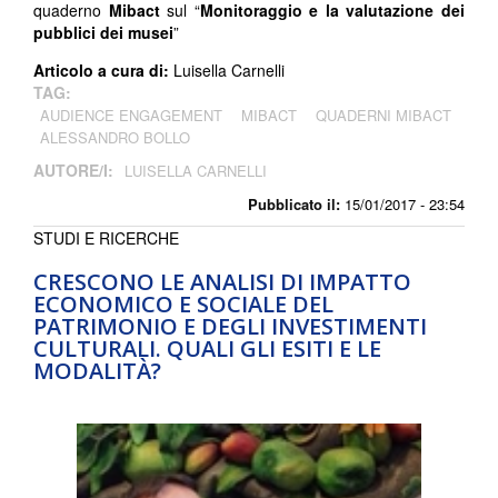
quaderno
Mibact
sul “
Monitoraggio e la valutazione dei
pubblici dei musei
”
Articolo a cura di:
Luisella Carnelli
TAG:
AUDIENCE ENGAGEMENT
MIBACT
QUADERNI MIBACT
ALESSANDRO BOLLO
AUTORE/I:
LUISELLA CARNELLI
Pubblicato il:
15/01/2017 - 23:54
STUDI E RICERCHE
CRESCONO LE ANALISI DI IMPATTO
ECONOMICO E SOCIALE DEL
PATRIMONIO E DEGLI INVESTIMENTI
CULTURALI. QUALI GLI ESITI E LE
MODALITÀ?