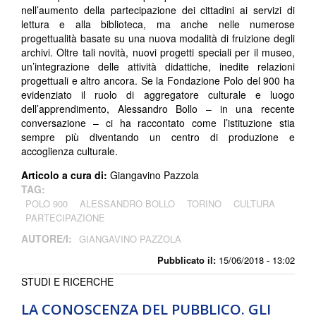
nell’aumento della partecipazione dei cittadini ai servizi di
lettura e alla biblioteca, ma anche nelle numerose
progettualità basate su una nuova modalità di fruizione degli
archivi. Oltre tali novità, nuovi progetti speciali per il museo,
un’integrazione delle attività didattiche, inedite relazioni
progettuali e altro ancora. Se la Fondazione Polo del 900 ha
evidenziato il ruolo di aggregatore culturale e luogo
dell’apprendimento, Alessandro Bollo – in una recente
conversazione – ci ha raccontato come l’istituzione stia
sempre più diventando un centro di produzione e
accoglienza culturale.
Articolo a cura di:
Giangavino Pazzola
TAG:
POLO 900
ALESSANDRO BOLLO
TORINO
CULTURA
PARTECIPAZIONE
AUTORE/I:
GIANGAVINO PAZZOLA
Pubblicato il:
15/06/2018 - 13:02
STUDI E RICERCHE
LA CONOSCENZA DEL PUBBLICO. GLI