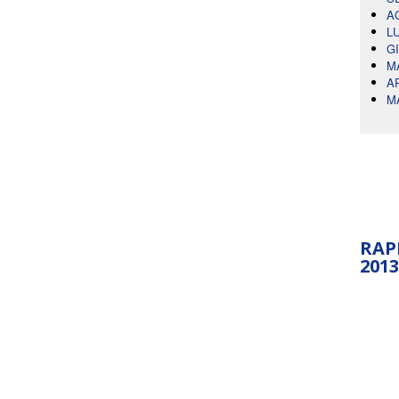
A
L
G
M
A
M
RAP
2013