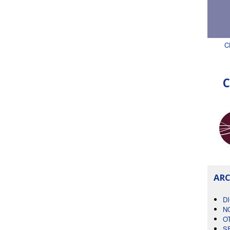
C
C
ARC
D
N
O
S