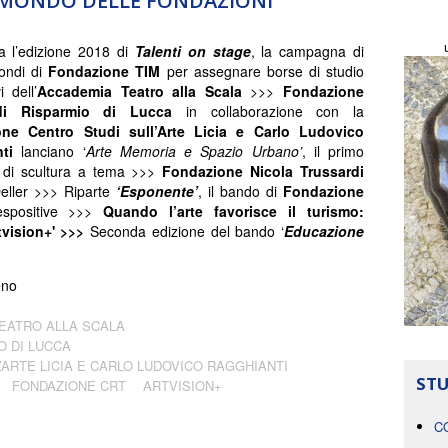
L MONDO DELLE FONDAZIONI
a l’edizione 2018 di
Talenti on stage
, la campagna di
fondi di
Fondazione TIM
per assegnare borse di studio
i dell’
Accademia Teatro alla Scala
>>>
Fondazione
i Risparmio di Lucca
in collaborazione con la
ne Centro Studi sull’Arte Licia e Carlo Ludovico
ti
lanciano ‘
Arte Memoria e Spazio Urbano’
, il primo
 di scultura a tema >>>
Fondazione Nicola Trussardi
ller >>> Riparte
‘Esponente’
, il bando di
Fondazione
espositive >>>
Quando l’arte favorisce il turismo:
tvision+'
>>>
Seconda edizione del bando ‘
Educazione
eno
EATRO ALLA SCALA
O DI LUCCA
ARTE LICIA E CARLO LUDOVICO RAGGHIANTI
STU
FONDAZIONE CRT
ARTVISION+
C