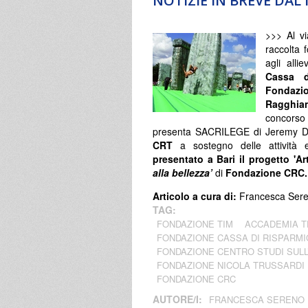
NOTIZIE IN BREVE DA
>>> Al vi
raccolta 
agli alliev
Cassa d
Fondazio
Ragghian
concorso
presenta SACRILEGE di Jeremy De
CRT
a sostegno delle attività 
presentato a Bari
il progetto 'Ar
alla bellezza’
di
Fondazione CRC.
Articolo a cura di:
Francesca Ser
TAG:
FONDAZIONE TIM
ACCADEMIA T
FONDAZIONE CASSA DI RISPARMI
FONDAZIONE CENTRO STUDI SULL’
FONDAZIONE NICOLA TRUSSARDI
FONDAZIONE CRC
AUTORE/I:
FRANCESCA SERENO