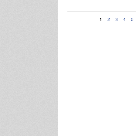
Pagine
1
2
3
4
5