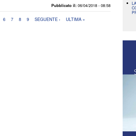
L
Pubblicato il:
06/04/2018 - 08:58
C
P
6
7
8
9
SEGUENTE ›
ULTIMA »