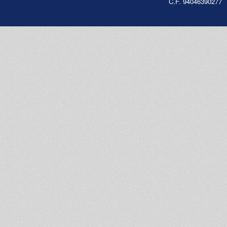
C.F. 94046390277