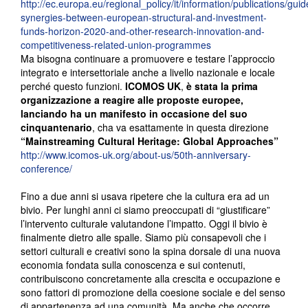
http://ec.europa.eu/regional_policy/it/information/publications/gui
synergies-between-european-structural-and-investment-
funds-horizon-2020-and-other-research-innovation-and-
competitiveness-related-union-programmes
Ma bisogna continuare a promuovere e testare l’approccio
integrato e intersettoriale anche a livello nazionale e locale
perché questo funzioni.
ICOMOS UK
,
è stata la prima
organizzazione a reagire alle proposte europee,
lanciando ha un manifesto in occasione del suo
cinquantenario
, cha va esattamente in questa direzione
“Mainstreaming Cultural Heritage: Global Approaches”
http://www.icomos-uk.org/about-us/50th-anniversary-
conference/
Fino a due anni si usava ripetere che la cultura era ad un
bivio. Per lunghi anni ci siamo preoccupati di “giustificare”
l’intervento culturale valutandone l’impatto. Oggi il bivio è
finalmente dietro alle spalle. Siamo più consapevoli che i
settori culturali e creativi sono la spina dorsale di una nuova
economia fondata sulla conoscenza e sui contenuti,
contribuiscono concretamente alla crescita e occupazione e
sono fattori di promozione della coesione sociale e del senso
di appartenenza ad una comunità. Ma anche che occorre