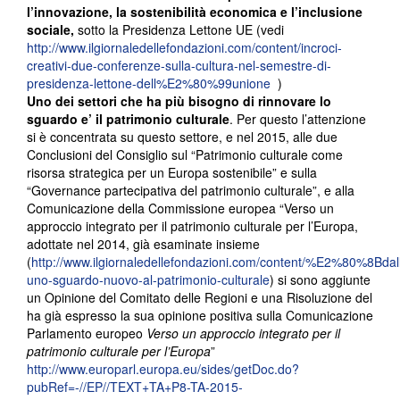
l’innovazione, la sostenibilità economica e l’inclusione
sociale,
sotto la Presidenza Lettone UE (vedi
http://www.ilgiornaledellefondazioni.com/content/incroci-
creativi-due-conferenze-sulla-cultura-nel-semestre-di-
presidenza-lettone-dell%E2%80%99unione
)
Uno dei settori che ha più bisogno di rinnovare lo
sguardo e’ il patrimonio culturale
. Per questo l’attenzione
si è concentrata su questo settore, e nel 2015, alle due
Conclusioni del Consiglio sul “Patrimonio culturale come
risorsa strategica per un Europa sostenibile” e sulla
“Governance partecipativa del patrimonio culturale”, e alla
Comunicazione della Commissione europea “Verso un
approccio integrato per il patrimonio culturale per l’Europa,
adottate nel 2014, già esaminate insieme
(
http://www.ilgiornaledellefondazioni.com/content/%E2%80%8Bdal
uno-sguardo-nuovo-al-patrimonio-culturale
) si sono aggiunte
un Opinione del Comitato delle Regioni e una Risoluzione del
ha già espresso la sua opinione positiva sulla Comunicazione
Parlamento europeo
Verso un approccio integrato per il
patrimonio culturale per l’Europa
”
http://www.europarl.europa.eu/sides/getDoc.do?
pubRef=-//EP//TEXT+TA+P8-TA-2015-