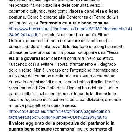
responsabilità dei cittadini e delle comunità verso il
patrimonio culturale, visto come
risorsa condivisa e bene
comune.
Come è emerso alla Conferenza di Torino del 24
settembre 2014
Patrimonio culturale bene comune
http://www.beniculturali.it/mibac/multimedia/MiBAC/documents
24.09.2014.pdf
, il premio Nobel per l’economia
Elinor
Ostrom
, (e come ben noto nel settore dell’ambiente) la
percezione della limitatezza delle risorse è uno degli elementi
di base perché una comunità possa sviluppare
una “terza
via alla governance”
dei beni comuni a livello collettivo,
riuscendo così a evitare il sovra-sfruttamento e il degrado
delle risorse. Non è un caso che l’attenzione internazionale
sul valore del patrimonio culturale sia stata recentemente
rinnovata da episodi di distruzione e traffico illecito. Peraltro
recentemente il Comitato delle Regioni ha adottato il primo
parere delle istituzioni europee sul tema della dimensione
locale e regionale dell'economia della condivisione, aprendo
a nuove prospettive in questo senso.
http://cor.europa.eu/it/activities/opinions/pages/opinion-
factsheet.aspx?OpinionNumber=CDR%202698/2015
Il valore aggiunto della prospettiva del patrimonio in
quanto bene comune
(
commons
) inoltre
permette di