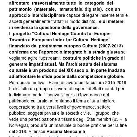
affrontare trasversalmente tutte le categorie del
patrimonio (materiale, immateriale, digitale), con un
approccio interdiscipli
nare capace di legare insieme temi e
aspetti generalmente trattati in modo distinto,
e di mettere
in evidenza la questione della governance.
Il progetto “Cultural Heritage Counts for Europe:
Towards a European Index for Cultural Heritage”,
finanziato dal programma europeo Cultura (2007-2013)
conferma che l’approccio integrato è la strada giusta
se
vogliamo agire “upstream”,
costruire politiche in grado di
generare impatti attesi
.
Ma l’architettura del sistema
culturale è un prodotto del XIX secolo, in parte inadatta
ad affrontare le sfide poste dalla competizione globale
.
Per questo motivo il Piano di lavoro per la cultura 2015-2019
ha istituito un gruppo di lavoro di esperti di Stati membri per
individuare modelli innovativi per la Governance del
patrimonio culturale, affrontando il tema di una migliore
cooperazione tra diversi livelli di governance, settore
pubblico, soggetti privati e la società civile. Il gruppo, che
vede una partecipazione altissima degli Stati membri (25 + la
Norvegia), produrrà un manuale di buone pratiche per la fine
del 2016. Riferisce
Rosaria Mencarelli