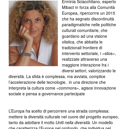
Erminia Sciacchitano, esperto
Mibact in forza alla Comunità
Europea, ripercorrre un 2015
che ha segnato discontinuità
paradigmatiche nelle politiche
culturali comunitarie, che
guardano ad una visione
olistica, che abbatta le
tradizionali frontiere di
intervento settoriale, i «silos»,
realizzate attraverso una
maggiore interazione fra i
diversi settori, valorizzando le
diversità. La sfida è complessa, ma avviata, complice
l’accelerazione delle tecnologie, in una direzione che
interpreta la cultura come «commons», agisce innovazione
sociale e pensa a governance partecipate
L’Europa ha scelto di percorrere una strada complessa:
mettere la diversità culturale nel cuore del progetto europeo,
tanto da adottare il motto
Uniti nella diversità
. Un modello
che caratterizza l’Europa nel profondo, che individua nel