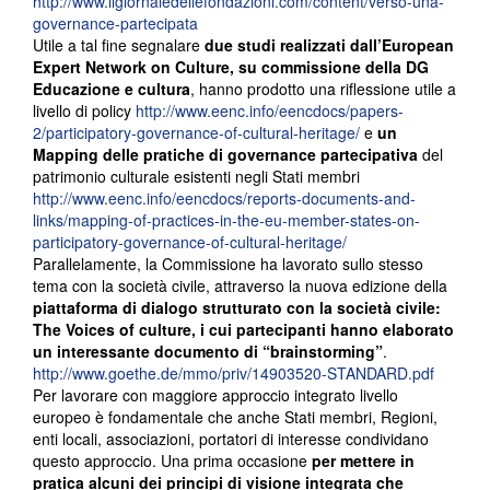
http://www.ilgiornaledellefondazioni.com/content/verso-una-
governance-partecipata
Utile a tal fine segnalare
due studi realizzati dall’European
Expert Network on Culture, su commissione della DG
Educazione e cultura
, hanno prodotto una riflessione utile a
livello di policy
http://www.eenc.info/eencdocs/papers-
2/participatory-governance-of-cultural-heritage/
e
un
Mapping delle pratiche di governance partecipativa
del
patrimonio culturale esistenti negli Stati membri
http://www.eenc.info/eencdocs/reports-documents-and-
links/mapping-of-practices-in-the-eu-member-states-on-
participatory-governance-of-cultural-heritage/
Parallelamente, la Commissione ha lavorato sullo stesso
tema con la società civile, attraverso la nuova edizione della
piattaforma di dialogo strutturato con la società civile:
The Voices of culture, i cui partecipanti hanno elaborato
un interessante documento di “brainstorming”
.
http://www.goethe.de/mmo/priv/14903520-STANDARD.pdf
Per lavorare con maggiore approccio integrato livello
europeo è fondamentale che anche Stati membri, Regioni,
enti locali, associazioni, portatori di interesse condividano
questo approccio. Una prima occasione
per mettere in
pratica alcuni dei principi di visione integrata che