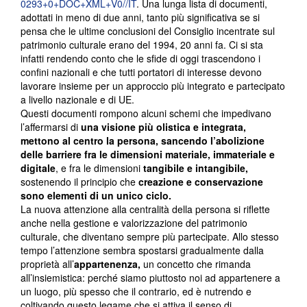
0293+0+DOC+XML+V0//IT
. Una lunga lista di documenti,
adottati in meno di due anni, tanto più significativa se si
pensa che le ultime conclusioni del Consiglio incentrate sul
patrimonio culturale erano del 1994, 20 anni fa. Ci si sta
infatti rendendo conto che le sfide di oggi trascendono i
confini nazionali e che tutti portatori di interesse devono
lavorare insieme per un approccio più integrato e partecipato
a livello nazionale e di UE.
Questi documenti rompono alcuni schemi che impedivano
l’affermarsi di
una visione più olistica e integrata,
mettono al centro la persona, sancendo l’abolizione
delle barriere fra le dimensioni materiale, immateriale e
digitale
, e fra le dimensioni
tangibile e intangibile,
sostenendo il principio che
creazione e conservazione
sono elementi di un unico ciclo.
La nuova attenzione alla centralità della persona si riflette
anche nella gestione e valorizzazione del patrimonio
culturale, che diventano sempre più partecipate. Allo stesso
tempo l’attenzione sembra spostarsi gradualmente dalla
proprietà all’
appartenenza,
un concetto che rimanda
all’insiemistica: perché siamo piuttosto noi ad appartenere a
un luogo, più spesso che il contrario, ed è nutrendo e
coltivando questo legame che si attiva il senso di