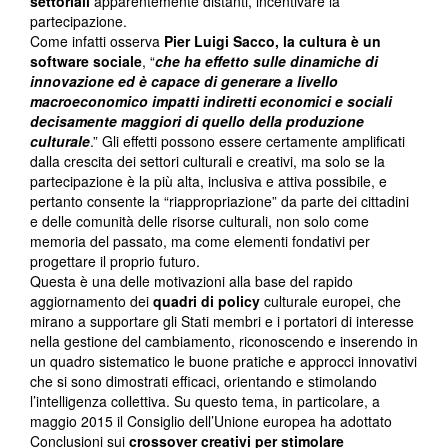
settoriali
apparentemente distanti, incentivare la
partecipazione.
Come infatti osserva
Pier Luigi Sacco, la cultura è un
software sociale
, “
che ha effetto sulle dinamiche di
innovazione ed è capace di generare a livello
macroeconomico impatti indiretti economici e sociali
decisamente maggiori di quello della produzione
culturale
.” Gli effetti possono essere certamente amplificati
dalla crescita dei settori culturali e creativi, ma solo se la
partecipazione è la più alta, inclusiva e attiva possibile, e
pertanto consente la “riappropriazione” da parte dei cittadini
e delle comunità delle risorse culturali, non solo come
memoria del passato, ma come elementi fondativi per
progettare il proprio futuro.
Questa è una delle motivazioni alla base del rapido
aggiornamento dei
quadri di policy
culturale europei, che
mirano a supportare gli Stati membri e i portatori di interesse
nella gestione del cambiamento, riconoscendo e inserendo in
un quadro sistematico le buone pratiche e approcci innovativi
che si sono dimostrati efficaci, orientando e stimolando
l’intelligenza collettiva. Su questo tema, in particolare, a
maggio 2015 il Consiglio dell’Unione europea ha adottato
Conclusioni sui
crossover creativi per stimolare