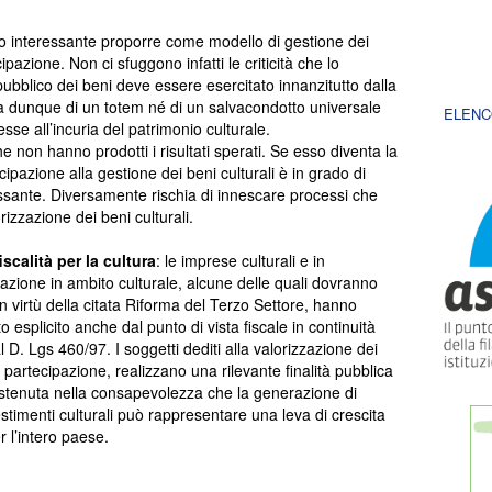
mo interessante proporre come modello di gestione dei
ipazione. Non ci sfuggono infatti le criticità che lo
pubblico dei beni deve essere esercitato innanzitutto dalla
tta dunque di un totem né di un salvacondotto universale
ELENC
sse all’incuria del patrimonio culturale.
e non hanno prodotti i risultati sperati. Se esso diventa la
cipazione alla gestione dei beni culturali è in grado di
ssante. Diversamente rischia di innescare processi che
orizzazione dei beni culturali.
calità per la cultura
: le imprese culturali e in
pazione in ambito culturale, alcune delle quali dovranno
 virtù della citata Riforma del Terzo Settore, hanno
esplicito anche dal punto di vista fiscale in continuità
l D. Lgs 460/97. I soggetti dediti alla valorizzazione dei
di partecipazione, realizzano una rilevante finalità pubblica
ostenuta nella consapevolezza che la generazione di
timenti culturali può rappresentare una leva di crescita
 l’intero paese.