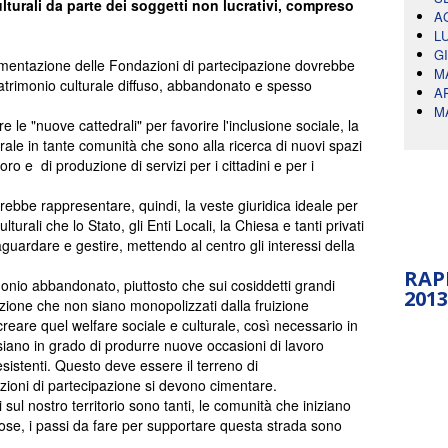
lturali da parte dei soggetti non lucrativi, compreso
A
L
G
erimentazione delle Fondazioni di partecipazione dovrebbe
M
patrimonio culturale diffuso, abbandonato e spesso
A
M
le "nuove cattedrali" per favorire l'inclusione sociale, la
rale in tante comunità che sono alla ricerca di nuovi spazi
ro e di produzione di servizi per i cittadini e per i
rebbe rappresentare, quindi, la veste giuridica ideale per
turali che lo Stato, gli Enti Locali, la Chiesa e tanti privati
guardare e gestire, mettendo al centro gli interessi della
RAP
monio abbandonato, piuttosto che sui cosiddetti grandi
2013
zzazione che non siano monopolizzati dalla fruizione
reare quel welfare sociale e culturale, così necessario in
siano in grado di produrre nuove occasioni di lavoro
esistenti. Questo deve essere il terreno di
ioni di partecipazione si devono cimentare.
i sul nostro territorio sono tanti, le comunità che iniziano
se, i passi da fare per supportare questa strada sono