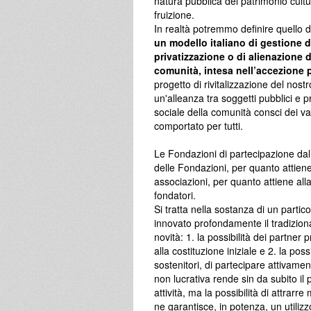
natura pubblica del patrimonio cultu
fruizione.
In realtà potremmo definire quello d
un modello italiano di gestione de
privatizzazione o di alienazione 
comunità, intesa nell’accezione p
progetto di rivitalizzazione del nost
un'alleanza tra soggetti pubblici e p
sociale della comunità consci dei va
comportato per tutti.
Le Fondazioni di partecipazione dal 
delle Fondazioni, per quanto attiene
associazioni, per quanto attiene all
fondatori.
Si tratta nella sostanza di un partic
innovato profondamente il tradiziona
novità: 1. la possibilità dei partner
alla costituzione iniziale e 2. la pos
sostenitori, di partecipare attivamen
non lucrativa rende sin da subito il
attività, ma la possibilità di attrarr
ne garantisce, in potenza, un utilizzo