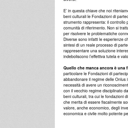
E’ in questa chiave che noi ritenia
beni culturali le Fondazioni di partec
strumento rappresenta: il controllo 
comunità di riferimento. Non si tra
per risolvere le problematiche conne
Diverse sono infatti le esperienze ch
sintesi di un reale processo di parte
rappresentare una soluzione intere
indeboliscono l’effettiva tutela e val
Quello che manca ancora è una fis
particolare le Fondazioni di parteci
abbandonare il regime delle Onlus in
necessità di avere un riconoscimento 
con il vecchio regime disciplinato da
beni culturali, tra cui le fondazioni 
che merita di essere fiscalmente s
valore, anche economico, degli inves
economica e civile molto potente per