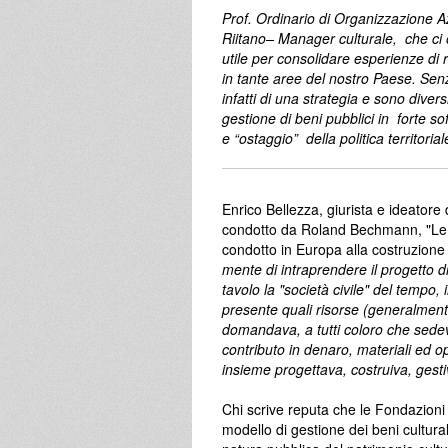
Prof. Ordinario di Organizzazione Az
Riitano– Manager culturale, che ci o
utile per consolidare esperienze di
in tante aree del nostro Paese. Senz
infatti di una strategia e sono diver
gestione di beni pubblici in forte s
e “ostaggio” della politica territorial
Enrico Bellezza, giurista e ideatore 
condotto da Roland Bechmann, "Le ra
condotto in Europa alla costruzione d
mente di intraprendere il progetto d
tavolo la "società civile" del tempo, i
presente quali risorse (generalment
domandava, a tutti coloro che sedeva
contributo in denaro, materiali ed o
insieme progettava, costruiva, gesti
Chi scrive reputa che le Fondazion
modello di gestione dei beni cultural