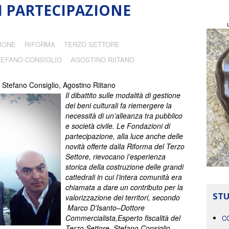
 PARTECIPAZIONE
ZIONE
RIFORMA
TERZO SETTORE
TEFANO CONSIGLIO
AGOSTINO RIITANO
 Stefano Consiglio, Agostino Riitano
Il dibattito sulle modalità di gestione
dei beni culturali fa riemergere la
necessità di un
’
alleanza tra pubblico
e società civile. Le Fondazioni di
partecipazione, alla luce anche delle
novità offerte dalla Riforma del Terzo
Settore, rievocano l
’
esperienza
storica della costruzione delle grandi
cattedrali in cui l
’
intera comunità era
chiamata a dare un contributo per la
STU
valorizzazione dei
territori, secondo
Marco D’Isanto–Dottore
Commercialista,Esperto fiscalità del
C
Terzo Settore, Stefano Consiglio–