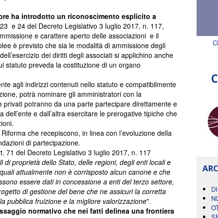
ore ha introdotto un riconoscimento esplicito a
. 23 e 24 del Decreto Legislativo 3 luglio 2017, n. 117,
ammissione e carattere aperto delle associazioni e il
C
blee è previsto che sia le modalità di ammissione degli
dell’esercizio dei diritti degli associati si applichino anche
cui statuto preveda la costituzione di un organo
C
 agli indirizzi contenuti nello statuto e compatibilmente
zione, potrà nominare gli amministratori con la
 privati potranno da una parte partecipare direttamente e
a dell’ente e dall’altra esercitare le prerogative tipiche che
ioni.
 Riforma che recepiscono, in linea con l’evoluzione della
ndazioni di partecipazione.
t. 71 del Decreto Legislativo 3 luglio 2017, n. 117
i di proprietà dello Stato, delle regioni, degli enti locali e
ARC
dei quali attualmente non è corrisposto alcun canone e che
ossono essere dati in concessione a enti del terzo settore,
D
progetto di gestione del bene che ne assicuri la corretta
N
a pubblica fruizione e la migliore valorizzazione
".
O
saggio normativo che nei fatti delinea una frontiera
S