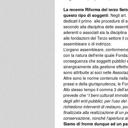
La recente Riforma del terzo Sett
questo tipo di soggetti
. Negli art
dedicati il primo alle procedure di 
secondo alla disciplina delle assem
aderenti o associati sia la disciplina 
alle fondazioni del Terzo settore il 
assembleare o di indirizzo.
L’organo assembleare, conformemente
con la natura dell'ente quale Fonda
conseguenza che soggetti pubblici e
sinergicamente alla gestione effettiv
sono attribuite ai soci nelle Associaz
Altre sono le norme contenute nella
prassi e della giurisprudenza, le Fo
Allo stesso tempo il comma 3 dell’ar
prevede che “
I beni culturali immobil
degli altri enti pubblici, per l'uso 
richiedono interventi di restauro, p
finalizzata alla realizzazione di un 
conservazione, nonché l'apertura all
Siamo di fronte dunque ad un pas