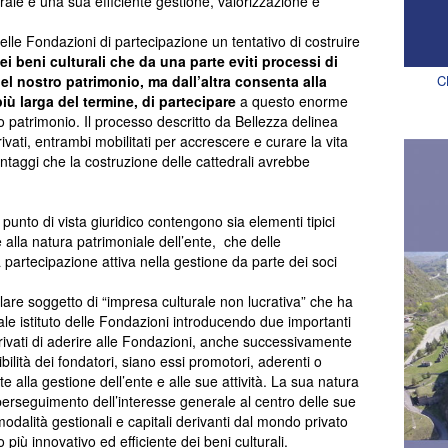
rale e una sua efficiente gestione, valorizzazione e
elle Fondazioni di partecipazione un tentativo di costruire
i beni culturali che da una parte eviti processi di
del nostro patrimonio, ma dall’altra consenta alla
C
iù larga del termine, di partecipare
a questo enorme
ro patrimonio. Il processo descritto da Bellezza delinea
rivati, entrambi mobilitati per accrescere e curare la vita
ntaggi che la costruzione delle cattedrali avrebbe
punto di vista giuridico contengono sia elementi tipici
 alla natura patrimoniale dell’ente, che delle
a partecipazione attiva nella gestione da parte dei soci
olare soggetto di “impresa culturale non lucrativa” che ha
le istituto delle Fondazioni introducendo due importanti
 privati di aderire alle Fondazioni, anche successivamente
sibilità dei fondatori, siano essi promotori, aderenti o
te alla gestione dell’ente e alle sue attività. La sua natura
 perseguimento dell’interesse generale al centro delle sue
e modalità gestionali e capitali derivanti dal mondo privato
 più innovativo ed efficiente dei beni culturali.