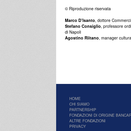
© Riproduzione riservata
Marco D’Isanto
, dottore Commercial
Stefano Consiglio
, professore ord
di Napoli
Agostino Riitano
, manager cultur
HOME
CHI SIAMO
PARTNERSHIP
FONDAZIONI DI ORIGINE BANCAR
ALTRE FONDAZIONI
PRIVACY