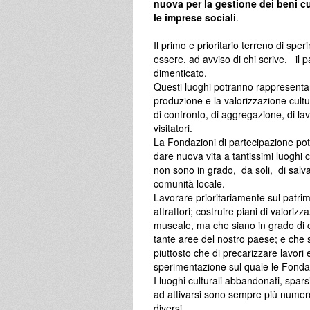
nuova per la gestione dei beni cu
le imprese sociali
.
Il primo e prioritario terreno di sp
essere, ad avviso di chi scrive, il 
dimenticato.
Questi luoghi potranno rappresentare 
produzione e la valorizzazione cultu
di confronto, di aggregazione, di lavo
visitatori.
La Fondazioni di partecipazione pot
dare nuova vita a tantissimi luoghi cul
non sono in grado, da soli, di salva
comunità locale.
Lavorare prioritariamente sul patri
attrattori; costruire piani di valori
museale, ma che siano in grado di c
tante aree del nostro paese; e che 
piuttosto che di precarizzare lavori 
sperimentazione sul quale le Fondaz
I luoghi culturali abbandonati, spars
ad attivarsi sono sempre più numero
diversi.