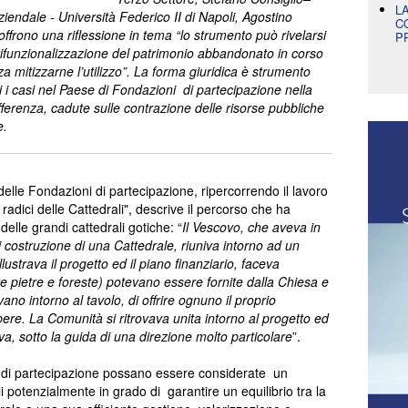
L
iendale - Università Federico II di Napoli, Agostino
C
ffrono una riflessione in tema “
lo strumento può rivelarsi
P
 rifunzionalizzazione del patrimonio abbandonato in corso
a mitizzarne l’utilizzo”. La forma giuridica è strumento
si i casi nel Paese di Fondazioni di partecipazione nella
offerenza, cadute sulle contrazione delle risorse pubbliche
e.
delle Fondazioni di partecipazione, ripercorrendo il lavoro
dici delle Cattedrali", descrive il percorso che ha
elle grandi cattedrali gotiche: “
Il Vescovo, che aveva in
i costruzione di una Cattedrale, riuniva intorno ad un
llustrava il progetto ed il piano finanziario, faceva
e pietre e foreste) potevano essere fornite dalla Chiesa e
no intorno al tavolo, di offrire ognuno il proprio
pere. La Comunità si ritrovava unita intorno al progetto ed
va, sotto la guida di una direzione molto particolare
”.
i di partecipazione possano essere considerate un
i potenzialmente in grado di garantire un equilibrio tra la