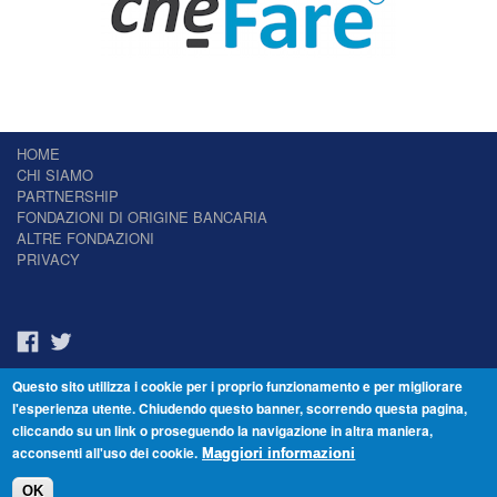
HOME
CHI SIAMO
PARTNERSHIP
FONDAZIONI DI ORIGINE BANCARIA
ALTRE FONDAZIONI
PRIVACY
Questo sito utilizza i cookie per i proprio funzionamento e per migliorare
Il Giornale delle Fondazioni - Periodico telematico
l'esperienza utente. Chiudendo questo banner, scorrendo questa pagina,
Reg. Tribunale n.7 del 22/07/2014 – ISSN 2421-2466
cliccando su un link o proseguendo la navigazione in altra maniera,
© Fondazione Venezia 2000 - Dorsoduro 3488/U - 30123 Venezia - Italia -
acconsenti all'uso dei cookie.
C.F. 94046390277
Maggiori informazioni
OK