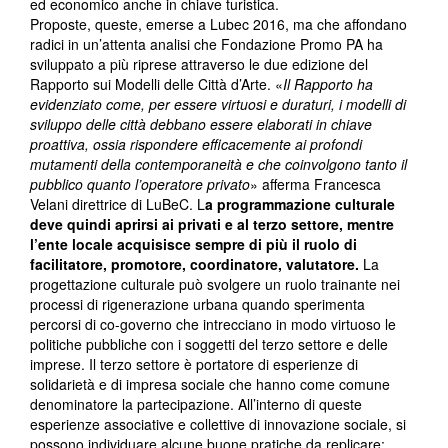
ed economico anche in chiave turistica.
Proposte, queste, emerse a Lubec 2016, ma che affondano
radici in un’attenta analisi che Fondazione Promo PA ha
sviluppato a più riprese attraverso le due edizione del
Rapporto sui Modelli delle Città d’Arte. «
Il Rapporto ha
evidenziato come, per essere virtuosi e duraturi, i modelli di
sviluppo delle città debbano essere elaborati in chiave
proattiva, ossia rispondere efficacemente ai profondi
mutamenti della contemporaneità e che coinvolgono tanto il
pubblico quanto l’operatore privato
» afferma Francesca
Velani direttrice di LuBeC. L
a programmazione culturale
deve quindi aprirsi ai privati e al terzo settore, mentre
l’ente locale acquisisce sempre di più il ruolo di
facilitatore, promotore, coordinatore, valutatore.
La
progettazione culturale può svolgere un ruolo trainante nei
processi di rigenerazione urbana quando sperimenta
percorsi di co-governo che intrecciano in modo virtuoso le
politiche pubbliche con i soggetti del terzo settore e delle
imprese. Il terzo settore è portatore di esperienze di
solidarietà e di impresa sociale che hanno come comune
denominatore la partecipazione. All’interno di queste
esperienze associative e collettive di innovazione sociale, si
possono individuare alcune buone pratiche da replicare: