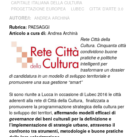
CAPITALE ITALIANA DELLA CULTURA
PROGETTAZIONE EUROPEA
LUBEC
CITTA’ D’ARTE 3.0
AUTORE/I:
ANDREA ARCHINÀ
Rubrica:
PAESAGGI
Articolo a cura di:
Andrea Archinà
Rete Città della
Cultura.
Cinquanta città
condividono buone
pratiche e politiche
intelligenti per
trasformare un dossier
di candidatura in un modello di sviluppo territoriale e
promuovere una sua gestione “smart”
Si sono riunite a Lucca in occasione di Lubec 2016 le città
aderenti alla rete di Città della Cultura, finalizzata a
promuovere la programmazione strategica della cultura per
lo sviluppo dei territori,
affermando modelli efficaci di
governance
dei beni culturali per la definizione e
l’implementazione di strategie urbane, attraverso il
confronto tra strumenti, metodologie e buone pratiche